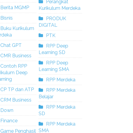
Perangkat
Berita MGMP
Kurikulum Merdeka
Bisnis
PRODUK
DIGITAL
Buku Kurikulum
rdeka
PTK
Chat GPT
RPP Deep
Learning SD
CMR Business
RPP Deep
Contoh RPP
Learning SMA
rikulum Deep
rning
RPP Merdeka
CP TP dan ATP
RPP Merdeka
Belajar
CRM Business
RPP Merdeka
Down
SD
Finance
RPP Merdeka
SMA
Game Penghasil