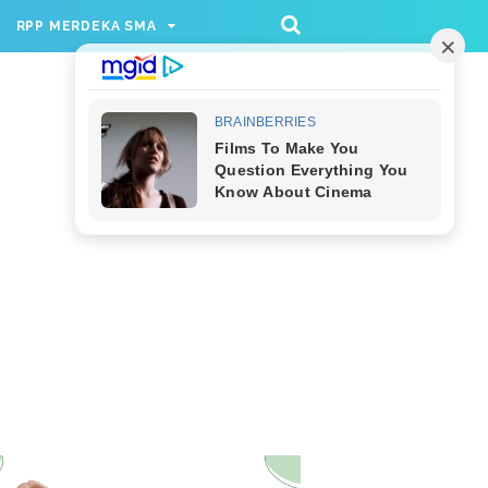
/rppmer', [336, 280], 'div-gpt-ad-1733174991559-
RPP MERDEKA SMA