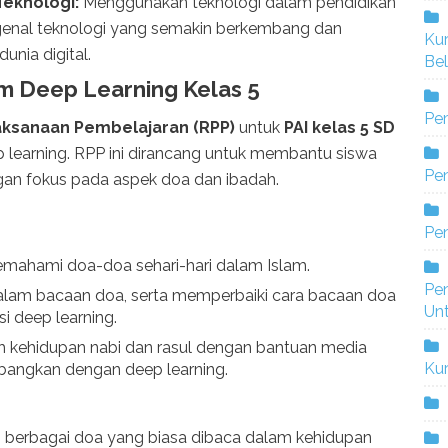
Teknologi:
Menggunakan teknologi dalam pendidikan
nal teknologi yang semakin berkembang dan
Ku
nia digital.
Bel
um Deep Learning Kelas 5
Pe
ksanaan Pembelajaran (RPP)
untuk
PAI kelas 5 SD
learning. RPP ini dirancang untuk membantu siswa
Pen
an fokus pada aspek doa dan ibadah.
Pe
ahami doa-doa sehari-hari dalam Islam.
Pe
alam bacaan doa, serta memperbaiki cara bacaan doa
Un
i deep learning.
h kehidupan nabi dan rasul dengan bantuan media
Ku
bangkan dengan deep learning.
 berbagai doa yang biasa dibaca dalam kehidupan