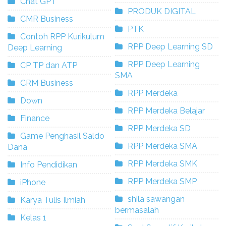
Chat GPT
PRODUK DIGITAL
CMR Business
PTK
Contoh RPP Kurikulum
RPP Deep Learning SD
Deep Learning
RPP Deep Learning
CP TP dan ATP
SMA
CRM Business
RPP Merdeka
Down
RPP Merdeka Belajar
Finance
RPP Merdeka SD
Game Penghasil Saldo
RPP Merdeka SMA
Dana
RPP Merdeka SMK
Info Pendidikan
RPP Merdeka SMP
iPhone
shila sawangan
Karya Tulis Ilmiah
bermasalah
Kelas 1