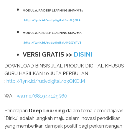
MODUL AJAR DEEP LEARNING SMP/MTs
:
http://lynk.id/rudydigital/vzQ9QLk
MODUL AJAR DEEP LEARNING SMA/MA
:
http://lynk.id/rudydigital/KGQYPV8
VERSI GRATIS >>
DISINI
DOWNLOAD BINSIS JUAL PRODUK DIGITAL KHUSUS
GURU HASILKAN 10 JUTA PERBULAN
:
http://lynk.id/rudydigital/o3QKDlM
WA :
wa.me/681944129560
Penerapan
Deep Learning
dalam tema pembelajaran
"Diriku" adalah langkah maju dalam inovasi pendidikan,
yang memberikan dampak positif bagi perkembangan