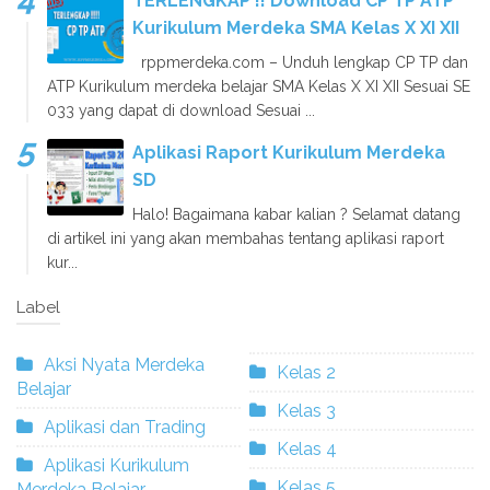
TERLENGKAP !! Download CP TP ATP
Kurikulum Merdeka SMA Kelas X XI XII
rppmerdeka.com – Unduh lengkap CP TP dan
ATP Kurikulum merdeka belajar SMA Kelas X XI XII Sesuai SE
033 yang dapat di download Sesuai ...
Aplikasi Raport Kurikulum Merdeka
SD
Halo! Bagaimana kabar kalian ? Selamat datang
di artikel ini yang akan membahas tentang aplikasi raport
kur...
Label
Aksi Nyata Merdeka
Kelas 2
Belajar
Kelas 3
Aplikasi dan Trading
Kelas 4
Aplikasi Kurikulum
Kelas 5
Merdeka Belajar