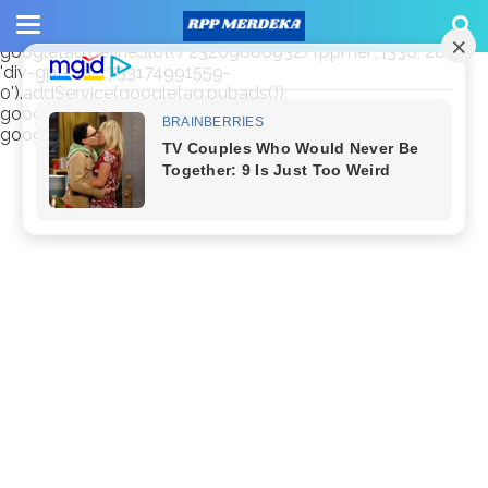
window.googletag = window.googletag || {cmd: []};
googletag.cmd.push(function() {
googletag.defineSlot('/23209888932/rppmer', [336, 280],
'div-gpt-ad-1733174991559-
0').addService(googletag.pubads());
googletag.pubads().enableSingleRequest();
googletag.enableServices(); });