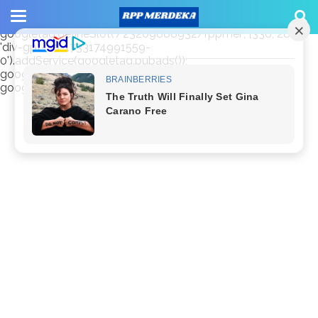
window.googletag = window.googletag || {cmd: []};
googletag.cmd.push(function() {
googletag.defineSlot('/23209888932/rppmer', [336, 280],
'div-gpt-ad-1733174991559-
0').addService(googletag.pubads());
googletag.pubads().enableSingleRequest();
googletag.enableServices(); });