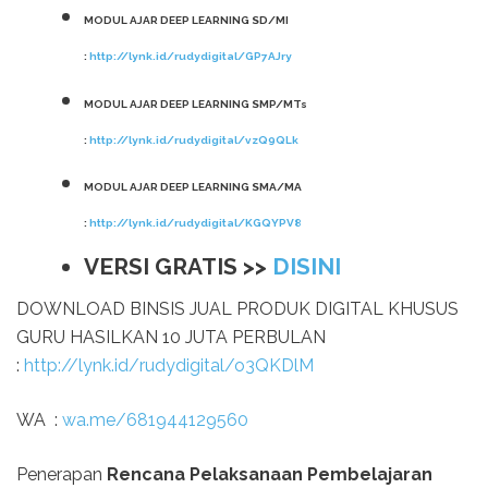
MODUL AJAR DEEP LEARNING SD/MI
:
http://lynk.id/rudydigital/GP7AJry
MODUL AJAR DEEP LEARNING SMP/MTs
:
http://lynk.id/rudydigital/vzQ9QLk
MODUL AJAR DEEP LEARNING SMA/MA
:
http://lynk.id/rudydigital/KGQYPV8
VERSI GRATIS >>
DISINI
DOWNLOAD BINSIS JUAL PRODUK DIGITAL KHUSUS
GURU HASILKAN 10 JUTA PERBULAN
:
http://lynk.id/rudydigital/o3QKDlM
WA :
wa.me/681944129560
Penerapan
Rencana Pelaksanaan Pembelajaran