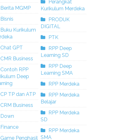
Perangkat
Berita MGMP
Kurikulum Merdeka
Bisnis
PRODUK
DIGITAL
Buku Kurikulum
rdeka
PTK
Chat GPT
RPP Deep
Learning SD
CMR Business
RPP Deep
Contoh RPP
Learning SMA
rikulum Deep
rning
RPP Merdeka
CP TP dan ATP
RPP Merdeka
Belajar
CRM Business
RPP Merdeka
Down
SD
Finance
RPP Merdeka
SMA
Game Penghasil