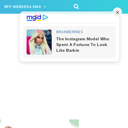
/rppmer', [336, 280], 'div-gpt-ad-1733174991559-
RPP MERDEKA SMA