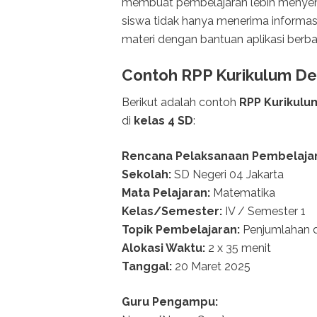
membuat pembelajaran lebih menyena
siswa tidak hanya menerima informasi 
materi dengan bantuan aplikasi berbas
Contoh RPP Kurikulum De
Berikut adalah contoh
RPP Kurikulu
di
kelas 4 SD
:
Rencana Pelaksanaan Pembelajar
Sekolah:
SD Negeri 04 Jakarta
Mata Pelajaran:
Matematika
Kelas/Semester:
IV / Semester 1
Topik Pembelajaran:
Penjumlahan d
Alokasi Waktu:
2 x 35 menit
Tanggal:
20 Maret 2025
Guru Pengampu: