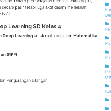
nkan. Dalam pembelajaran berbasis teknologi ini,
secara pasif tetapi juga aktif dalam menjelajahi
Ku
is AI.
Bel
ep Learning SD Kelas 4
Pe
m Deep Learning
untuk mata pelajaran
Matematika
Pen
an (RPP)
Pe
Pe
Un
an Pengurangan Bilangan
Ku