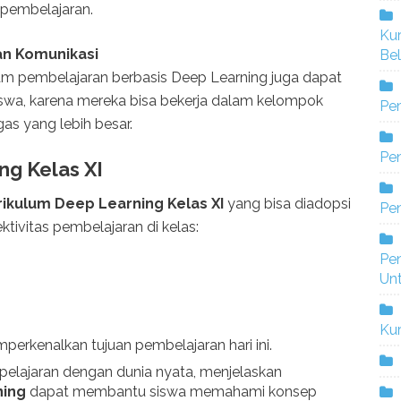
pembelajaran.
Ku
an Komunikasi
Bel
am pembelajaran berbasis Deep Learning juga dapat
swa, karena mereka bisa bekerja dalam kelompok
Pe
as yang lebih besar.
Pen
ng Kelas XI
rikulum Deep Learning Kelas XI
yang bisa diadopsi
Pe
tivitas pembelajaran di kelas:
Pe
Un
Ku
rkenalkan tujuan pembelajaran hari ini.
elajaran dengan dunia nyata, menjelaskan
ning
dapat membantu siswa memahami konsep