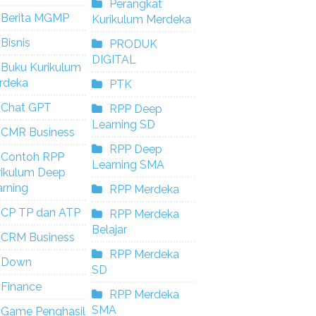
Perangkat
Berita MGMP
Kurikulum Merdeka
Bisnis
PRODUK
DIGITAL
Buku Kurikulum
rdeka
PTK
Chat GPT
RPP Deep
Learning SD
CMR Business
RPP Deep
Contoh RPP
Learning SMA
rikulum Deep
rning
RPP Merdeka
CP TP dan ATP
RPP Merdeka
Belajar
CRM Business
RPP Merdeka
Down
SD
Finance
RPP Merdeka
SMA
Game Penghasil