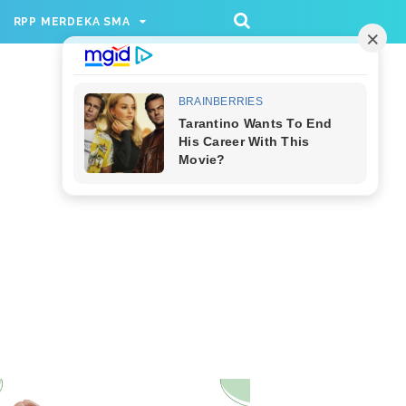
/rppmer', [336, 280], 'div-gpt-ad-1733174991559-
RPP MERDEKA SMA