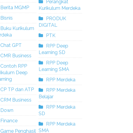
Perangkat
Berita MGMP
Kurikulum Merdeka
Bisnis
PRODUK
DIGITAL
Buku Kurikulum
rdeka
PTK
Chat GPT
RPP Deep
Learning SD
CMR Business
RPP Deep
Contoh RPP
Learning SMA
rikulum Deep
rning
RPP Merdeka
CP TP dan ATP
RPP Merdeka
Belajar
CRM Business
RPP Merdeka
Down
SD
Finance
RPP Merdeka
SMA
Game Penghasil