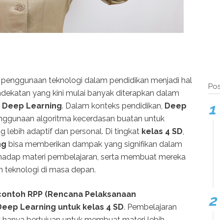
, penggunaan teknologi dalam pendidikan menjadi hal
Pos
ndekatan yang kini mulai banyak diterapkan dalam
h
Deep Learning
. Dalam konteks pendidikan,
Deep
enggunaan algoritma kecerdasan buatan untuk
lebih adaptif dan personal. Di tingkat
kelas 4 SD
,
ng
bisa memberikan dampak yang signifikan dalam
adap materi pembelajaran, serta membuat mereka
 teknologi di masa depan.
contoh RPP (Rencana Pelaksanaan
Deep Learning untuk kelas 4 SD
. Pembelajaran
ak hanya bertujuan untuk membuat materi lebih