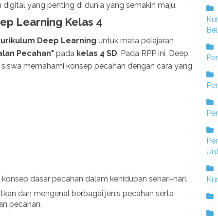
igital yang penting di dunia yang semakin maju.
Ku
ep Learning Kelas 4
Bel
urikulum Deep Learning
untuk mata pelajaran
lan Pecahan"
pada
kelas 4 SD
. Pada RPP ini, Deep
Pe
u siswa memahami konsep pecahan dengan cara yang
Pen
Pe
Pe
Un
konsep dasar pecahan dalam kehidupan sehari-hari.
Ku
kan dan mengenal berbagai jenis pecahan serta
an pecahan.