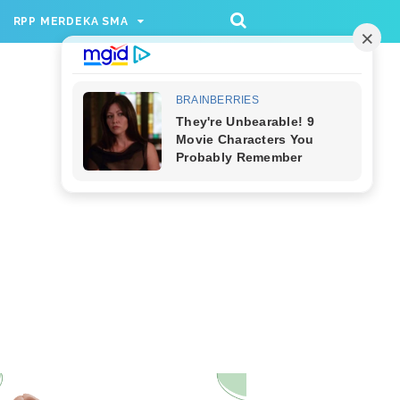
/rppmer', [336, 280], 'div-gpt-ad-1733174991559-
RPP MERDEKA SMA