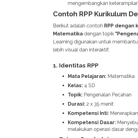
mengembangkan keterampilan d
Contoh RPP Kurikulum De
Berikut adalah contoh
RPP dengan k
Matematika
dengan topik
"Pengena
Learning digunakan untuk membant
lebih visual dan interaktif.
1.
Identitas RPP
Mata Pelajaran:
Matematika
Kelas:
4 SD
Topik:
Pengenalan Pecahan
Durasi:
2 x 35 menit
Kompetensi Inti:
Menerapkan 
Kompetensi Dasar:
Menyebut
melakukan operasi dasar deng