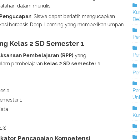
salahan dalam menulis.
Ku
 Pengucapan
: Siswa dapat berlatih mengucapkan
Bel
likasi berbasis Deep Learning yang memberikan umpan
Pe
ng Kelas 2 SD Semester 1
Pen
ksanaan Pembelajaran (RPP)
yang
lam pembelajaran
kelas 2 SD semester 1
.
Pe
esia
Pe
Un
Semester 1
Kata
Ku
13)
dikator Pencapaian Kompetensi