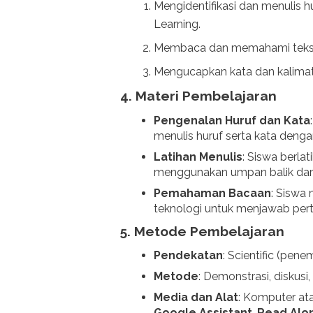
Mengidentifikasi dan menulis h
Learning.
Membaca dan memahami teks 
Mengucapkan kata dan kalimat 
4. Materi Pembelajaran
Pengenalan Huruf dan Kata
menulis huruf serta kata denga
Latihan Menulis
: Siswa berla
menggunakan umpan balik dari 
Pemahaman Bacaan
: Siswa
teknologi untuk menjawab pert
5. Metode Pembelajaran
Pendekatan
: Scientific (pen
Metode
: Demonstrasi, diskusi,
Media dan Alat
: Komputer ata
Google Assistant
,
Read Alo