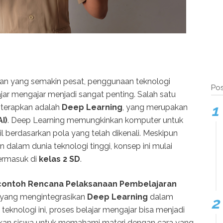
an yang semakin pesat, penggunaan teknologi
Pos
jar mengajar menjadi sangat penting. Salah satu
diterapkan adalah
Deep Learning
, yang merupakan
AI)
. Deep Learning memungkinkan komputer untuk
l berdasarkan pola yang telah dikenali. Meskipun
 dalam dunia teknologi tinggi, konsep ini mulai
termasuk di
kelas 2 SD
.
contoh Rencana Pelaksanaan Pembelajaran
yang mengintegrasikan
Deep Learning
dalam
knologi ini, proses belajar mengajar bisa menjadi
inkan siswa untuk memahami materi dengan cara yang