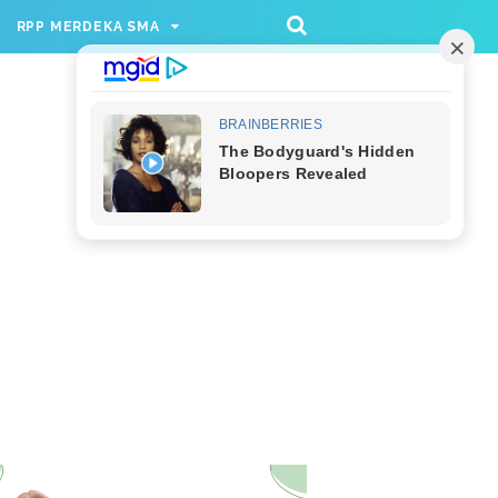
/rppmer', [336, 280], 'div-gpt-ad-1733174991559-
RPP MERDEKA SMA