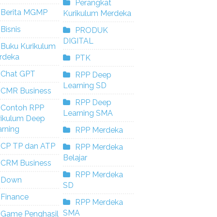
Perangkat
Berita MGMP
Kurikulum Merdeka
Bisnis
PRODUK
DIGITAL
Buku Kurikulum
rdeka
PTK
Chat GPT
RPP Deep
Learning SD
CMR Business
RPP Deep
Contoh RPP
Learning SMA
rikulum Deep
rning
RPP Merdeka
CP TP dan ATP
RPP Merdeka
Belajar
CRM Business
RPP Merdeka
Down
SD
Finance
RPP Merdeka
SMA
Game Penghasil