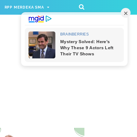
/rppmer', [336, 280], 'div-gpt-ad-1733174991559-
RPP MERDEKA SMA