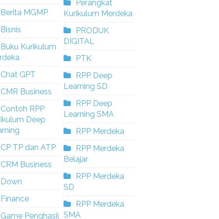
Perangkat
Berita MGMP
Kurikulum Merdeka
Bisnis
PRODUK
DIGITAL
Buku Kurikulum
rdeka
PTK
Chat GPT
RPP Deep
Learning SD
CMR Business
RPP Deep
Contoh RPP
Learning SMA
rikulum Deep
rning
RPP Merdeka
CP TP dan ATP
RPP Merdeka
Belajar
CRM Business
RPP Merdeka
Down
SD
Finance
RPP Merdeka
SMA
Game Penghasil