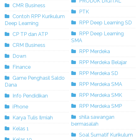
PRODUK DIGITAL
CMR Business
PTK
Contoh RPP Kurikulum
RPP Deep Learning SD
Deep Learning
RPP Deep Learning
CP TP dan ATP
SMA
CRM Business
RPP Merdeka
Down
RPP Merdeka Belajar
Finance
RPP Merdeka SD
Game Penghasil Saldo
RPP Merdeka SMA
Dana
RPP Merdeka SMK
Info Pendidikan
RPP Merdeka SMP
iPhone
shila sawangan
Karya Tulis Ilmiah
bermasalah
Kelas 1
Soal Sumatif Kurikulum
Kelas 10