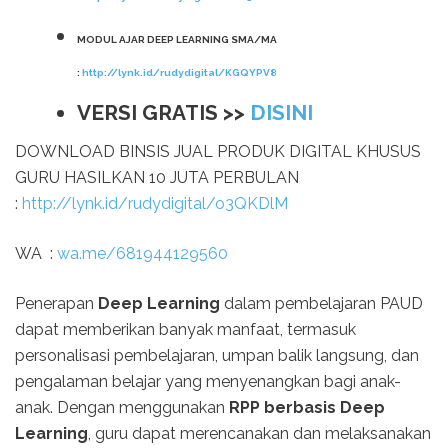
MODUL AJAR DEEP LEARNING SMA/MA
:
http://lynk.id/rudydigital/KGQYPV8
VERSI GRATIS >>
DISINI
DOWNLOAD BINSIS JUAL PRODUK DIGITAL KHUSUS
GURU HASILKAN 10 JUTA PERBULAN
:
http://lynk.id/rudydigital/o3QKDlM
WA :
wa.me/681944129560
Penerapan
Deep Learning
dalam pembelajaran PAUD
dapat memberikan banyak manfaat, termasuk
personalisasi pembelajaran, umpan balik langsung, dan
pengalaman belajar yang menyenangkan bagi anak-
anak. Dengan menggunakan
RPP berbasis Deep
Learning
, guru dapat merencanakan dan melaksanakan