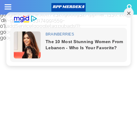
window.googletag = window.googletag || {cmd: []};
googletag.cmd.push(function() {
googletag.defineSlot('/23209888932/rppmer', [336, 280],
'div-gpt-ad-1733174991559-
0').addService(googletag.pubads());
googletag.pubads().enableSingleRequest();
googletag.enableServices(); });