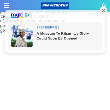
window.googletag = window.googletag || {cmd: []};
googletag.cmd.push(function() {
googletag.defineSlot('/23209888932/rppmer', [336, 280],
'div-gpt-ad-1733174991559-
0').addService(googletag.pubads());
googletag.pubads().enableSingleRequest();
googletag.enableServices(); });