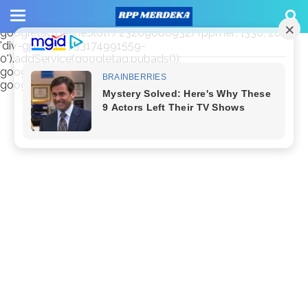
window.googletag = window.googletag || {cmd: []};
googletag.cmd.push(function() {
googletag.defineSlot('/23209888932/rppmer', [336, 280],
'div-gpt-ad-1733174991559-
0').addService(googletag.pubads());
googletag.pubads().enableSingleRequest();
googletag.enableServices(); });