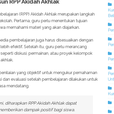
un RPP Akidah Akhlak
Ku
elajaran (RPP) Akidah Akhlak merupakan langkah
Bel
ekolah. Pertama, guru perlu menentukan tujuan
iswa memahami materi yang akan diajarkan.
Pe
edia pembelajaran juga harus disesuaikan dengan
Pen
lebih efektif. Setelah itu, guru perlu merancang
seperti diskusi, permainan, atau proyek kelompok
Pe
 akhlak.
n penilaian yang objektif untuk mengukur pemahaman
Pe
Un
ksi dan evaluasi setelah pembelajaran dilakukan untuk
masa mendatang.
Ku
i, diharapkan RPP Akidah Akhlak dapat
memberikan dampak positif bagi siswa.