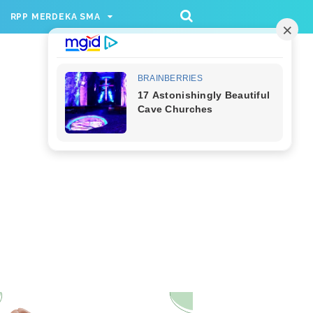
/rppmer', [336, 280], 'div-gpt-ad-1733174991559-
RPP MERDEKA SMA