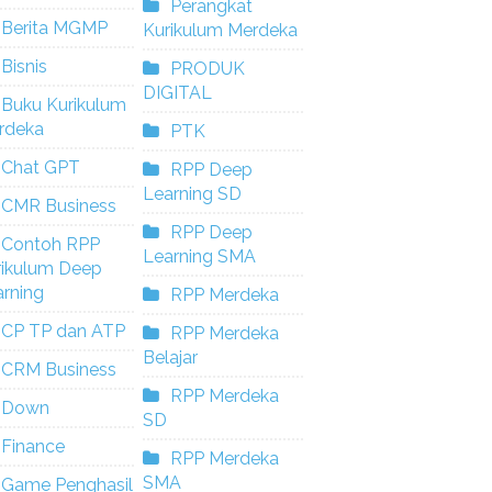
Perangkat
Berita MGMP
Kurikulum Merdeka
Bisnis
PRODUK
DIGITAL
Buku Kurikulum
rdeka
PTK
Chat GPT
RPP Deep
Learning SD
CMR Business
RPP Deep
Contoh RPP
Learning SMA
rikulum Deep
rning
RPP Merdeka
CP TP dan ATP
RPP Merdeka
Belajar
CRM Business
RPP Merdeka
Down
SD
Finance
RPP Merdeka
SMA
Game Penghasil