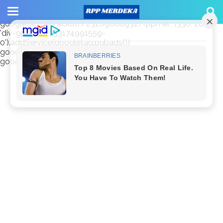
window.googletag = window.googletag || {cmd: []};
googletag.cmd.push(function() {
googletag.defineSlot('/23209888932/rppmer', [336, 280],
'div-gpt-ad-1733174991559-
0').addService(googletag.pubads());
googletag.pubads().enableSingleRequest();
googletag.enableServices(); });