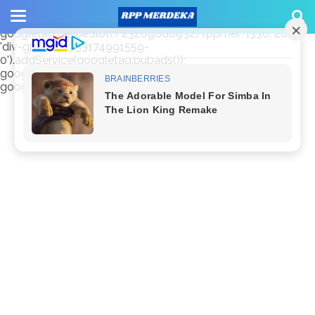
window.googletag = window.googletag || {cmd: []};
googletag.cmd.push(function() {
googletag.defineSlot('/23209888932/rppmer', [336, 280],
'div-gpt-ad-1733174991559-
0').addService(googletag.pubads());
googletag.pubads().enableSingleRequest();
googletag.enableServices(); });