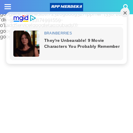
window.googletag = window.googletag || {cmd: []};
googletag.cmd.push(function() {
googletag.defineSlot('/23209888932/rppmer', [336, 280],
'div-gpt-ad-1733174991559-
0').addService(googletag.pubads());
googletag.pubads().enableSingleRequest();
googletag.enableServices(); });