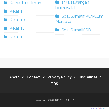
shila sawangan
Karya Tulis Ilmiah
bermasalah
Kelas 1
Soal Sumatif Kurikulum
Kelas 10
Merdeka
Kelas 11
Soal Sumatif SD
Kelas 12
About
Contact
Privacy Policy
Disclaimer
TOS
Copyright 2019
RPPMERDEKA