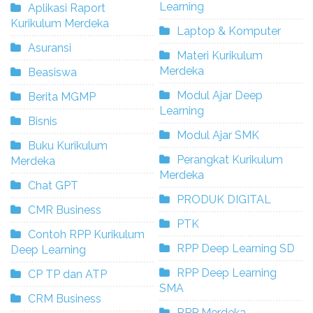
Learning
Aplikasi Raport
Kurikulum Merdeka
Laptop & Komputer
Asuransi
Materi Kurikulum
Merdeka
Beasiswa
Modul Ajar Deep
Berita MGMP
Learning
Bisnis
Modul Ajar SMK
Buku Kurikulum
Perangkat Kurikulum
Merdeka
Merdeka
Chat GPT
PRODUK DIGITAL
CMR Business
PTK
Contoh RPP Kurikulum
RPP Deep Learning SD
Deep Learning
RPP Deep Learning
CP TP dan ATP
SMA
CRM Business
RPP Merdeka