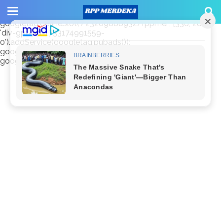
window.googletag = window.googletag || {cmd: []};
googletag.cmd.push(function() {
googletag.defineSlot('/23209888932/rppmer', [336, 280],
'div-gpt-ad-1733174991559-
0').addService(googletag.pubads());
googletag.pubads().enableSingleRequest();
googletag.enableServices(); });