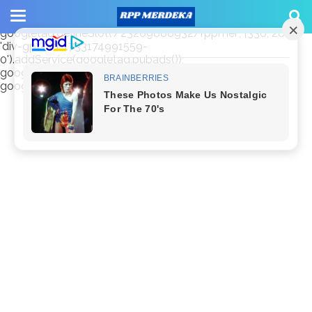
window.googletag = window.googletag || {cmd: []};
googletag.cmd.push(function() {
googletag.defineSlot('/23209888932/rppmer', [336, 280],
'div-gpt-ad-1733174991559-
0').addService(googletag.pubads());
googletag.pubads().enableSingleRequest();
googletag.enableServices(); });