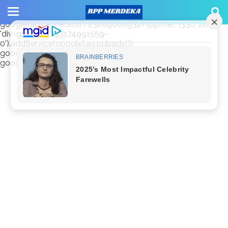
window.googletag = window.googletag || {cmd: []};
googletag.cmd.push(function() {
googletag.defineSlot('/23209888932/rppmer', [336, 280],
'div-gpt-ad-1733174991559-
0').addService(googletag.pubads());
googletag.pubads().enableSingleRequest();
googletag.enableServices(); });