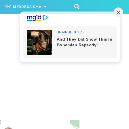
/rppmer', [336, 280], 'div-gpt-ad-1733174991559-
RPP MERDEKA SMA