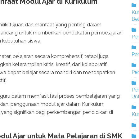
faat Modul Ajar di Kurikulum
Ku
Bel
iliki tujuan dan manfaat yang penting dalam
 dirancang untuk memberikan pendekatan pembelajaran
Pe
a kebutuhan siswa.
Pen
teri pelajaran secara komprehensif, tetapi juga
keterampilan kritis, kreatif, dan kolaboratif.
Pe
wa dapat belajar secara mandiri dan mendapatkan
if.
Pe
u guru dalam memfasilitasi proses pembelajaran yang
Un
mikian, penggunaan modul ajar dalam Kurikulum
ang signifikan bagi perkembangan pendidikan di
Ku
ul Ajar untuk Mata Pelajaran di SMK