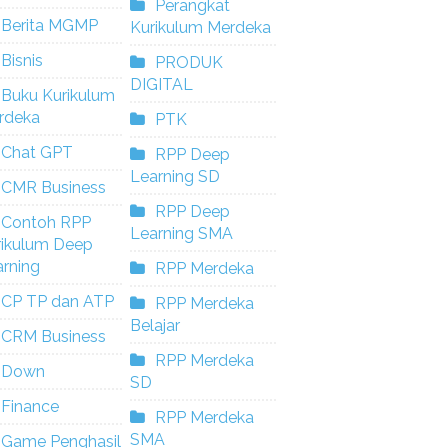
Perangkat
Berita MGMP
Kurikulum Merdeka
Bisnis
PRODUK
DIGITAL
Buku Kurikulum
rdeka
PTK
Chat GPT
RPP Deep
Learning SD
CMR Business
RPP Deep
Contoh RPP
Learning SMA
rikulum Deep
rning
RPP Merdeka
CP TP dan ATP
RPP Merdeka
Belajar
CRM Business
RPP Merdeka
Down
SD
Finance
RPP Merdeka
SMA
Game Penghasil