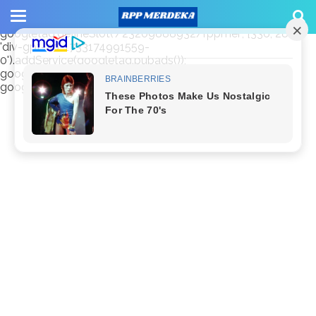
window.googletag = window.googletag || {cmd: []};
googletag.cmd.push(function() {
googletag.defineSlot('/23209888932/rppmer', [336, 280],
'div-gpt-ad-1733174991559-
0').addService(googletag.pubads());
googletag.pubads().enableSingleRequest();
googletag.enableServices(); });