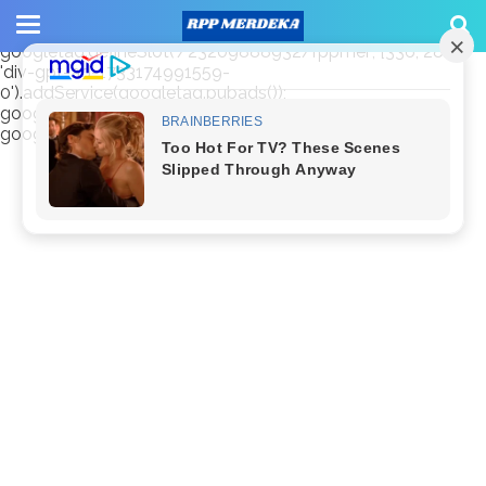
window.googletag = window.googletag || {cmd: []};
googletag.cmd.push(function() {
googletag.defineSlot('/23209888932/rppmer', [336, 280],
'div-gpt-ad-1733174991559-
0').addService(googletag.pubads());
googletag.pubads().enableSingleRequest();
googletag.enableServices(); });