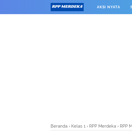
window.googletag = window.googletag || {cmd: []}; googleta
AKSI NYATA
0').addService(googletag.pubads()); googletag.pubads().enab
RPP MERDEKA SMK
Beranda
›
Kelas 1
›
RPP Merdeka
›
RPP M