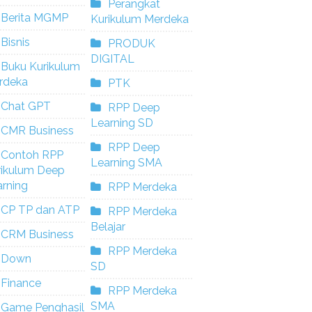
Perangkat
Berita MGMP
Kurikulum Merdeka
Bisnis
PRODUK
DIGITAL
Buku Kurikulum
rdeka
PTK
Chat GPT
RPP Deep
Learning SD
CMR Business
RPP Deep
Contoh RPP
Learning SMA
rikulum Deep
rning
RPP Merdeka
CP TP dan ATP
RPP Merdeka
Belajar
CRM Business
RPP Merdeka
Down
SD
Finance
RPP Merdeka
SMA
Game Penghasil