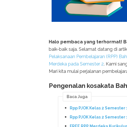
Halo pembaca yang terhormat! B
baik-baik saja. Selamat datang di a
Pelaksanaan Pembelajaran (RPP) Baha
Merdeka pada Semester 2
. Kami sang
Mari kita mulai perjalanan pembelaj
Pengenalan kosakata Baha
Baca Juga
Rpp PJOK Kelas 2 Semester 
Rpp PJOK Kelas 2 Semester
FREE RPP Merdeka Kurikulu