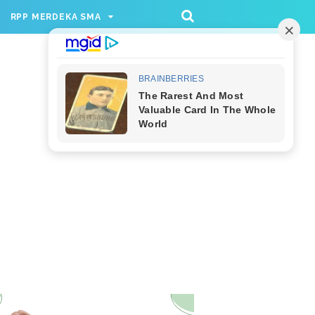
/rppmer', [336, 280], 'div-gpt-ad-1733174991559-
RPP MERDEKA SMA