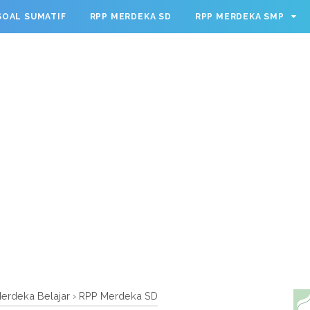
g.cmd.push(function() { googletag.defineSlot('/23209888932
SOAL SUMATIF
RPP MERDEKA SD
RPP MERDEKA SMP
leSingleRequest(); googletag.enableServices(); });
erdeka Belajar
›
RPP Merdeka SD