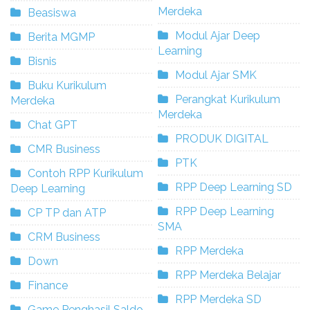
Merdeka
Beasiswa
Modul Ajar Deep
Berita MGMP
Learning
Bisnis
Modul Ajar SMK
Buku Kurikulum
Perangkat Kurikulum
Merdeka
Merdeka
Chat GPT
PRODUK DIGITAL
CMR Business
PTK
Contoh RPP Kurikulum
RPP Deep Learning SD
Deep Learning
RPP Deep Learning
CP TP dan ATP
SMA
CRM Business
RPP Merdeka
Down
RPP Merdeka Belajar
Finance
RPP Merdeka SD
Game Penghasil Saldo