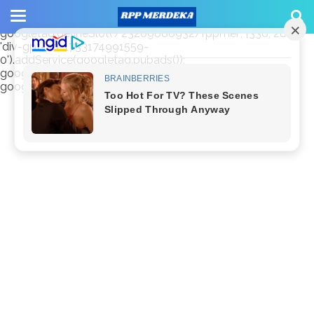
window.googletag = window.googletag || {cmd: []};
googletag.cmd.push(function() {
googletag.defineSlot('/23209888932/rppmer', [336, 280],
'div-gpt-ad-1733174991559-
0').addService(googletag.pubads());
googletag.pubads().enableSingleRequest();
googletag.enableServices(); });