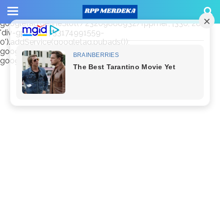
window.googletag = window.googletag || {cmd: []};
googletag.cmd.push(function() {
googletag.defineSlot('/23209888932/rppmer', [336, 280],
'div-gpt-ad-1733174991559-
0').addService(googletag.pubads());
googletag.pubads().enableSingleRequest();
googletag.enableServices(); });