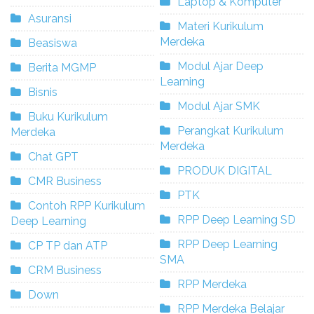
Laptop & Komputer
Asuransi
Materi Kurikulum
Merdeka
Beasiswa
Modul Ajar Deep
Berita MGMP
Learning
Bisnis
Modul Ajar SMK
Buku Kurikulum
Perangkat Kurikulum
Merdeka
Merdeka
Chat GPT
PRODUK DIGITAL
CMR Business
PTK
Contoh RPP Kurikulum
RPP Deep Learning SD
Deep Learning
RPP Deep Learning
CP TP dan ATP
SMA
CRM Business
RPP Merdeka
Down
RPP Merdeka Belajar