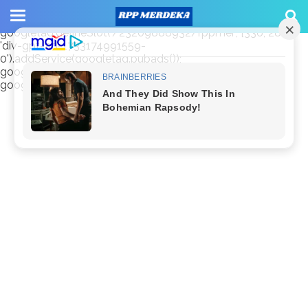
window.googletag = window.googletag || {cmd: []};
googletag.cmd.push(function() {
googletag.defineSlot('/23209888932/rppmer', [336, 280],
'div-gpt-ad-1733174991559-
0').addService(googletag.pubads());
googletag.pubads().enableSingleRequest();
googletag.enableServices(); });