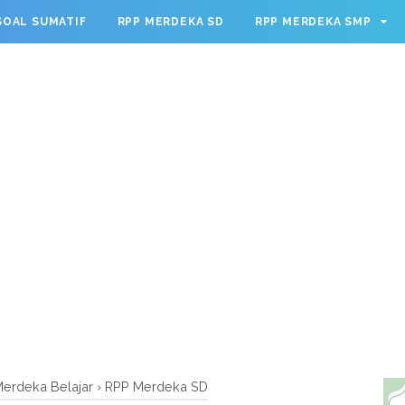
g.cmd.push(function() { googletag.defineSlot('/23209888932
SOAL SUMATIF
RPP MERDEKA SD
RPP MERDEKA SMP
leSingleRequest(); googletag.enableServices(); });
erdeka Belajar
›
RPP Merdeka SD