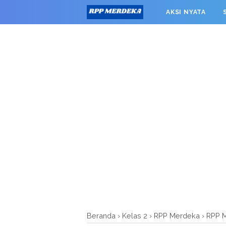
window.googletag = window.googletag || {cmd: []}; googleta
AKSI NYATA
0').addService(googletag.pubads()); googletag.pubads().enab
RPP MERDEKA SMK
Beranda
›
Kelas 2
›
RPP Merdeka
›
RPP M