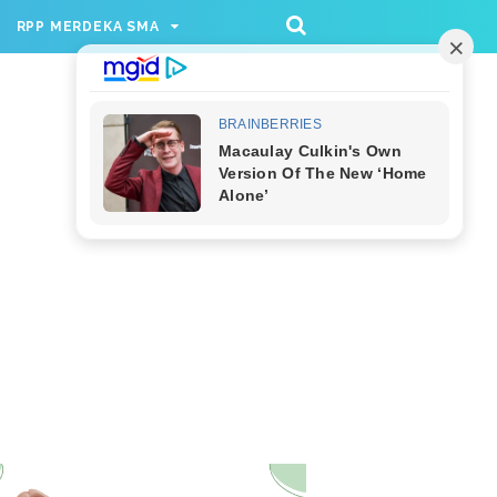
/rppmer', [336, 280], 'div-gpt-ad-1733174991559-
RPP MERDEKA SMA