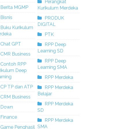
Perangkat
Berita MGMP
Kurikulum Merdeka
Bisnis
PRODUK
DIGITAL
Buku Kurikulum
rdeka
PTK
Chat GPT
RPP Deep
Learning SD
CMR Business
RPP Deep
Contoh RPP
Learning SMA
rikulum Deep
rning
RPP Merdeka
CP TP dan ATP
RPP Merdeka
Belajar
CRM Business
RPP Merdeka
Down
SD
Finance
RPP Merdeka
SMA
Game Penghasil