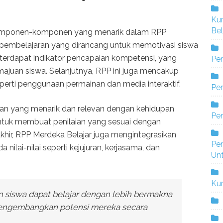
Ku
Bel
 komponen-komponen yang menarik dalam RPP
n pembelajaran yang dirancang untuk memotivasi siswa
terdapat indikator pencapaian kompetensi, yang
Pe
uan siswa. Selanjutnya, RPP ini juga mencakup
eperti penggunaan permainan dan media interaktif.
Pen
aran yang menarik dan relevan dengan kehidupan
Pe
 untuk membuat penilaian yang sesuai dengan
akhir, RPP Merdeka Belajar juga mengintegrasikan
Pe
 nilai-nilai seperti kejujuran, kerjasama, dan
Un
Ku
n siswa dapat belajar dengan lebih bermakna
engembangkan potensi mereka secara