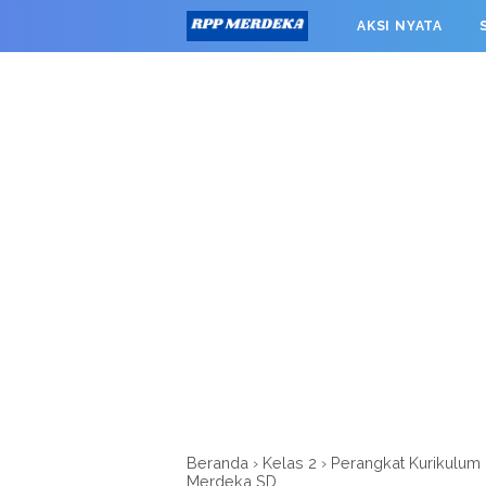
window.googletag = window.googletag || {cmd: []}; googleta
AKSI NYATA
0').addService(googletag.pubads()); googletag.pubads().enab
RPP MERDEKA SMK
Beranda
›
Kelas 2
›
Perangkat Kurikulum
Merdeka SD