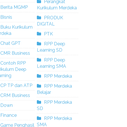
Perangkat
Berita MGMP
Kurikulum Merdeka
Bisnis
PRODUK
DIGITAL
Buku Kurikulum
rdeka
PTK
Chat GPT
RPP Deep
Learning SD
CMR Business
RPP Deep
Contoh RPP
Learning SMA
rikulum Deep
rning
RPP Merdeka
CP TP dan ATP
RPP Merdeka
Belajar
CRM Business
RPP Merdeka
Down
SD
Finance
RPP Merdeka
SMA
Game Penghasil