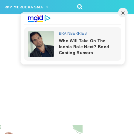
/rppmer', [336, 280], 'div-gpt-ad-1733174991559-
RPP MERDEKA SMA