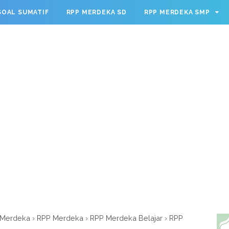
g.cmd.push(function() { googletag.defineSlot('/23209888932
SOAL SUMATIF
RPP MERDEKA SD
RPP MERDEKA SMP
leSingleRequest(); googletag.enableServices(); });
 Merdeka
›
RPP Merdeka
›
RPP Merdeka Belajar
›
RPP