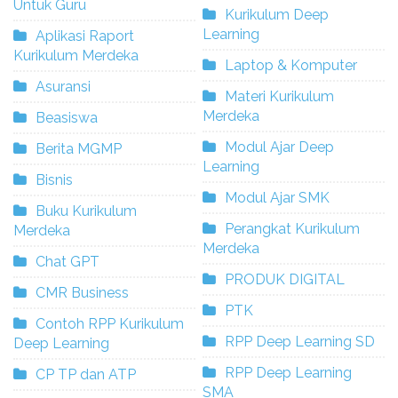
Untuk Guru
Kurikulum Deep
Learning
Aplikasi Raport
Kurikulum Merdeka
Laptop & Komputer
Asuransi
Materi Kurikulum
Merdeka
Beasiswa
Modul Ajar Deep
Berita MGMP
Learning
Bisnis
Modul Ajar SMK
Buku Kurikulum
Perangkat Kurikulum
Merdeka
Merdeka
Chat GPT
PRODUK DIGITAL
CMR Business
PTK
Contoh RPP Kurikulum
RPP Deep Learning SD
Deep Learning
RPP Deep Learning
CP TP dan ATP
SMA