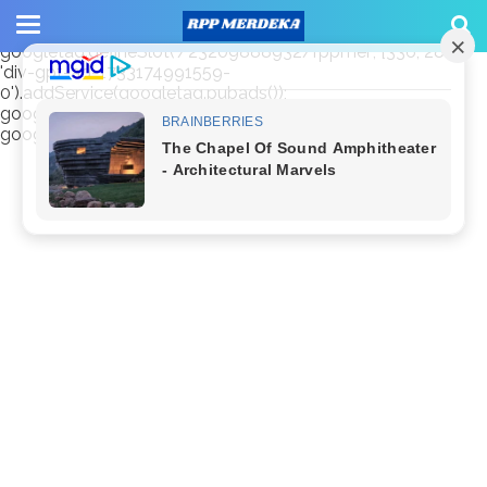
window.googletag = window.googletag || {cmd: []};
googletag.cmd.push(function() {
googletag.defineSlot('/23209888932/rppmer', [336, 280],
'div-gpt-ad-1733174991559-
0').addService(googletag.pubads());
googletag.pubads().enableSingleRequest();
googletag.enableServices(); });