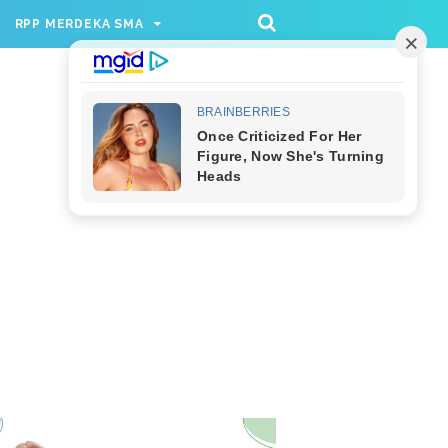
/rppmer', [336, 280], 'div-gpt-ad-1733174991559-
RPP MERDEKA SMA