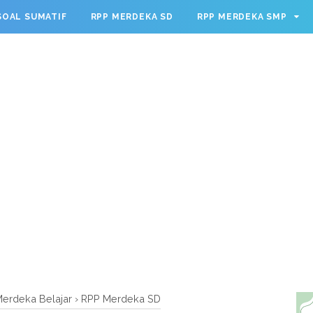
g.cmd.push(function() { googletag.defineSlot('/23209888932
SOAL SUMATIF
RPP MERDEKA SD
RPP MERDEKA SMP
leSingleRequest(); googletag.enableServices(); });
erdeka Belajar
›
RPP Merdeka SD