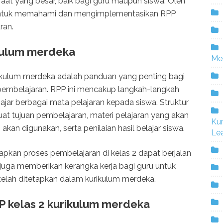
aat yang besar, baik bagi guru maupun siswa. Oleh
ru untuk memahami dan mengimplementasikan RPP
ran.
ikulum merdeka
Me
rikulum merdeka adalah panduan yang penting bagi
embelajaran. RPP ini mencakup langkah-langkah
ajar berbagai mata pelajaran kepada siswa. Struktur
t tujuan pembelajaran, materi pelajaran yang akan
Ku
kan digunakan, serta penilaian hasil belajar siswa.
Lea
rapkan proses pembelajaran di kelas 2 dapat berjalan
P juga memberikan kerangka kerja bagi guru untuk
elah ditetapkan dalam kurikulum merdeka.
kelas 2 kurikulum merdeka