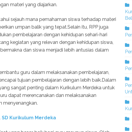
gan materi yang diajarkan.
Ku
Bel
tahui sejauh mana pemahaman siswa terhadap materi
rikan umpan balik yang tepat.Selain itu, RPP juga
an pembelajaran dengan kehidupan sehari-hari
Pe
ang kegiatan yang relevan dengan kehidupan siswa,
 bermakna dan siswa menjadi lebih antusias dalam
Pen
Pe
membantu guru dalam melaksanakan pembelajaran,
ncapai tujuan pembelajaran dengan lebih baik.Dalam
Pe
yang sangat penting dalam Kurikulum Merdeka untuk
Un
guru dapat merencanakan dan melaksanakan
dan menyenangkan.
Ku
4 SD Kurikulum Merdeka