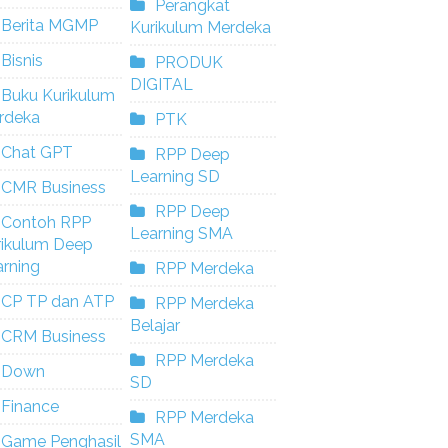
Perangkat
Berita MGMP
Kurikulum Merdeka
Bisnis
PRODUK
DIGITAL
Buku Kurikulum
rdeka
PTK
Chat GPT
RPP Deep
Learning SD
CMR Business
RPP Deep
Contoh RPP
Learning SMA
rikulum Deep
rning
RPP Merdeka
CP TP dan ATP
RPP Merdeka
Belajar
CRM Business
RPP Merdeka
Down
SD
Finance
RPP Merdeka
SMA
Game Penghasil