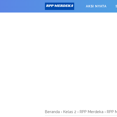
window.googletag = window.googletag || {cmd: []}; googleta
AKSI NYATA
0').addService(googletag.pubads()); googletag.pubads().enab
RPP MERDEKA SMK
Beranda
›
Kelas 2
›
RPP Merdeka
›
RPP M