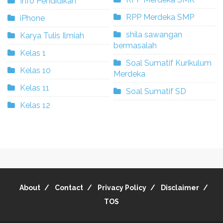
Info Pendidikan
RPP Merdeka SMP
iPhone
shila sawangan
Karya Tulis Ilmiah
bermasalah
Kelas 1
Soal Sumatif Kurikulum
Kelas 10
Merdeka
Kelas 11
Soal Sumatif SD
Kelas 12
About
Contact
Privacy Policy
Disclaimer
TOS