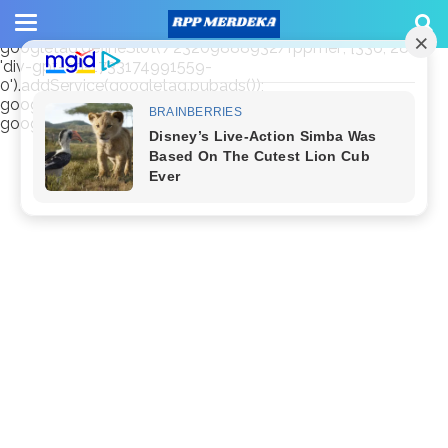
window.googletag = window.googletag || {cmd: []};
googletag.cmd.push(function() {
googletag.defineSlot('/23209888932/rppmer', [336, 280],
'div-gpt-ad-1733174991559-
0').addService(googletag.pubads());
googletag.pubads().enableSingleRequest();
googletag.enableServices(); });