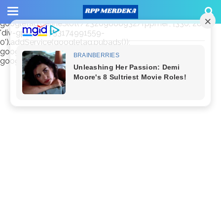
window.googletag = window.googletag || {cmd: []};
googletag.cmd.push(function() {
googletag.defineSlot('/23209888932/rppmer', [336, 280],
'div-gpt-ad-1733174991559-
0').addService(googletag.pubads());
googletag.pubads().enableSingleRequest();
googletag.enableServices(); });