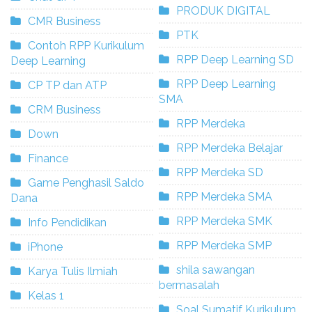
PRODUK DIGITAL
CMR Business
PTK
Contoh RPP Kurikulum
RPP Deep Learning SD
Deep Learning
RPP Deep Learning
CP TP dan ATP
SMA
CRM Business
RPP Merdeka
Down
RPP Merdeka Belajar
Finance
RPP Merdeka SD
Game Penghasil Saldo
RPP Merdeka SMA
Dana
RPP Merdeka SMK
Info Pendidikan
RPP Merdeka SMP
iPhone
shila sawangan
Karya Tulis Ilmiah
bermasalah
Kelas 1
Soal Sumatif Kurikulum