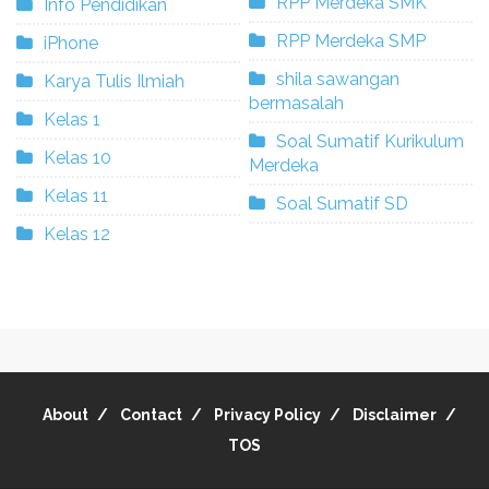
RPP Merdeka SMK
Info Pendidikan
RPP Merdeka SMP
iPhone
shila sawangan
Karya Tulis Ilmiah
bermasalah
Kelas 1
Soal Sumatif Kurikulum
Kelas 10
Merdeka
Kelas 11
Soal Sumatif SD
Kelas 12
About
Contact
Privacy Policy
Disclaimer
TOS