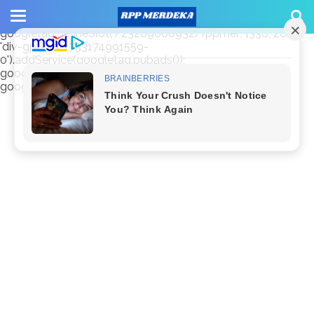
window.googletag = window.googletag || {cmd: []};
googletag.cmd.push(function() {
googletag.defineSlot('/23209888932/rppmer', [336, 280],
'div-gpt-ad-1733174991559-
0').addService(googletag.pubads());
googletag.pubads().enableSingleRequest();
googletag.enableServices(); });