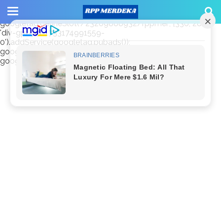
window.googletag = window.googletag || {cmd: []};
googletag.cmd.push(function() {
googletag.defineSlot('/23209888932/rppmer', [336, 280],
'div-gpt-ad-1733174991559-
0').addService(googletag.pubads());
googletag.pubads().enableSingleRequest();
googletag.enableServices(); });