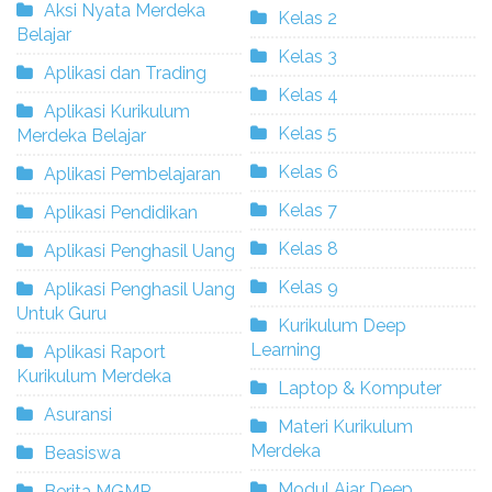
Aksi Nyata Merdeka
Kelas 2
Belajar
Kelas 3
Aplikasi dan Trading
Kelas 4
Aplikasi Kurikulum
Kelas 5
Merdeka Belajar
Kelas 6
Aplikasi Pembelajaran
Kelas 7
Aplikasi Pendidikan
Kelas 8
Aplikasi Penghasil Uang
Kelas 9
Aplikasi Penghasil Uang
Untuk Guru
Kurikulum Deep
Learning
Aplikasi Raport
Kurikulum Merdeka
Laptop & Komputer
Asuransi
Materi Kurikulum
Merdeka
Beasiswa
Modul Ajar Deep
Berita MGMP