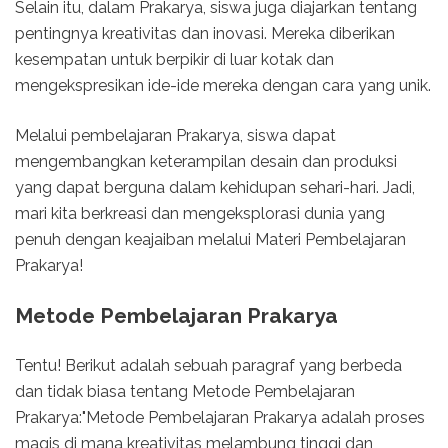
Selain itu, dalam Prakarya, siswa juga diajarkan tentang
pentingnya kreativitas dan inovasi. Mereka diberikan
kesempatan untuk berpikir di luar kotak dan
mengekspresikan ide-ide mereka dengan cara yang unik.
Melalui pembelajaran Prakarya, siswa dapat
mengembangkan keterampilan desain dan produksi
yang dapat berguna dalam kehidupan sehari-hari. Jadi,
mari kita berkreasi dan mengeksplorasi dunia yang
penuh dengan keajaiban melalui Materi Pembelajaran
Prakarya!
Metode Pembelajaran Prakarya
Tentu! Berikut adalah sebuah paragraf yang berbeda
dan tidak biasa tentang Metode Pembelajaran
Prakarya:"Metode Pembelajaran Prakarya adalah proses
magis di mana kreativitas melambung tinggi dan