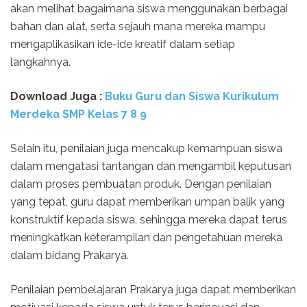
akan melihat bagaimana siswa menggunakan berbagai
bahan dan alat, serta sejauh mana mereka mampu
mengaplikasikan ide-ide kreatif dalam setiap
langkahnya.
Download Juga :
Buku Guru dan Siswa Kurikulum
Merdeka SMP Kelas 7 8 9
Selain itu, penilaian juga mencakup kemampuan siswa
dalam mengatasi tantangan dan mengambil keputusan
dalam proses pembuatan produk. Dengan penilaian
yang tepat, guru dapat memberikan umpan balik yang
konstruktif kepada siswa, sehingga mereka dapat terus
meningkatkan keterampilan dan pengetahuan mereka
dalam bidang Prakarya.
Penilaian pembelajaran Prakarya juga dapat memberikan