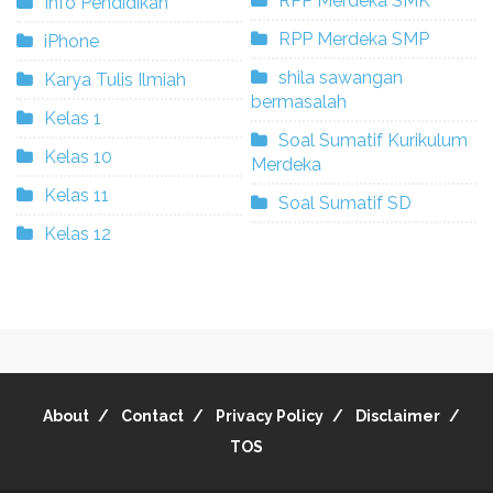
RPP Merdeka SMK
Info Pendidikan
RPP Merdeka SMP
iPhone
shila sawangan
Karya Tulis Ilmiah
bermasalah
Kelas 1
Soal Sumatif Kurikulum
Kelas 10
Merdeka
Kelas 11
Soal Sumatif SD
Kelas 12
About
Contact
Privacy Policy
Disclaimer
TOS