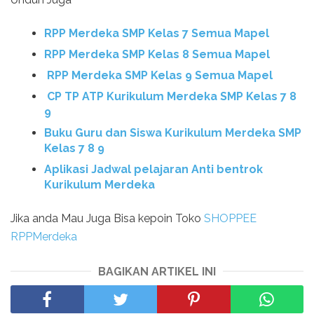
RPP Merdeka SMP Kelas 7 Semua Mapel
RPP Merdeka SMP Kelas 8 Semua Mapel
RPP Merdeka SMP Kelas 9 Semua Mapel
CP TP ATP Kurikulum Merdeka SMP Kelas 7 8
9
Buku Guru dan Siswa Kurikulum Merdeka SMP
Kelas 7 8 9
Aplikasi Jadwal pelajaran Anti bentrok
Kurikulum Merdeka
Jika anda Mau Juga Bisa kepoin Toko
SHOPPEE
RPPMerdeka
BAGIKAN ARTIKEL INI