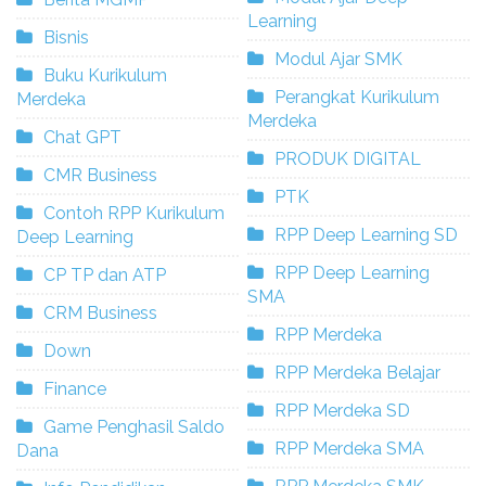
Learning
Bisnis
Modul Ajar SMK
Buku Kurikulum
Perangkat Kurikulum
Merdeka
Merdeka
Chat GPT
PRODUK DIGITAL
CMR Business
PTK
Contoh RPP Kurikulum
RPP Deep Learning SD
Deep Learning
RPP Deep Learning
CP TP dan ATP
SMA
CRM Business
RPP Merdeka
Down
RPP Merdeka Belajar
Finance
RPP Merdeka SD
Game Penghasil Saldo
RPP Merdeka SMA
Dana