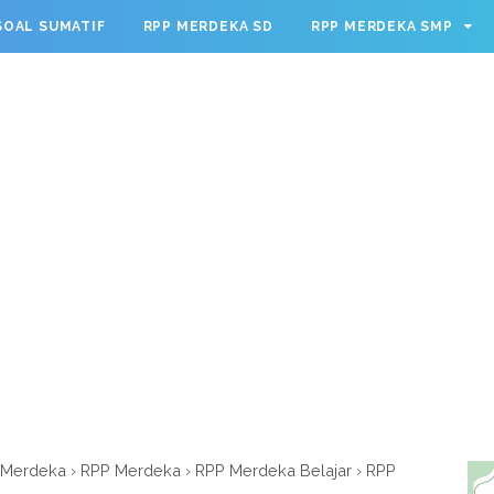
g.cmd.push(function() { googletag.defineSlot('/23209888932
SOAL SUMATIF
RPP MERDEKA SD
RPP MERDEKA SMP
leSingleRequest(); googletag.enableServices(); });
m Merdeka
›
RPP Merdeka
›
RPP Merdeka Belajar
›
RPP