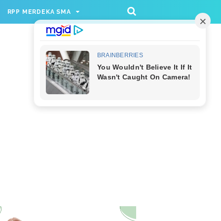
/rppmer', [336, 280], 'div-gpt-ad-1733174991559-
RPP MERDEKA SMA