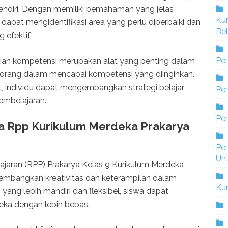
endiri. Dengan memiliki pemahaman yang jelas
Ku
 dapat mengidentifikasi area yang perlu diperbaiki dan
Bel
 efektif.
Pe
aian kompetensi merupakan alat yang penting dalam
orang dalam mencapai kompetensi yang diinginkan.
 individu dapat mengembangkan strategi belajar
Pen
embelajaran.
Pe
a Rpp Kurikulum Merdeka Prakarya
Pe
Un
aran (RPP) Prakarya Kelas 9 Kurikulum Merdeka
ngembangkan kreativitas dan keterampilan dalam
Ku
ang lebih mandiri dan fleksibel, siswa dapat
eka dengan lebih bebas.