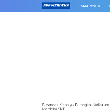
window.googletag = window.googletag || {cmd: []}; googleta
AKSI NYATA
0').addService(googletag.pubads()); googletag.pubads().enab
RPP MERDEKA SMK
Beranda
›
Kelas 9
›
Perangkat Kurikulu
Merdeka SMP