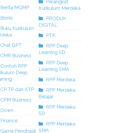
Perangkat
Berita MGMP
Kurikulum Merdeka
Bisnis
PRODUK
DIGITAL
Buku Kurikulum
rdeka
PTK
Chat GPT
RPP Deep
Learning SD
CMR Business
RPP Deep
Contoh RPP
Learning SMA
rikulum Deep
rning
RPP Merdeka
CP TP dan ATP
RPP Merdeka
Belajar
CRM Business
RPP Merdeka
Down
SD
Finance
RPP Merdeka
SMA
Game Penghasil