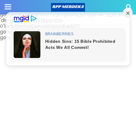
window.googletag = window.googletag || {cmd: []};
googletag.cmd.push(function() {
googletag.defineSlot('/23209888932/rppmer', [336, 280],
'div-gpt-ad-1733174991559-
0').addService(googletag.pubads());
googletag.pubads().enableSingleRequest();
googletag.enableServices(); });