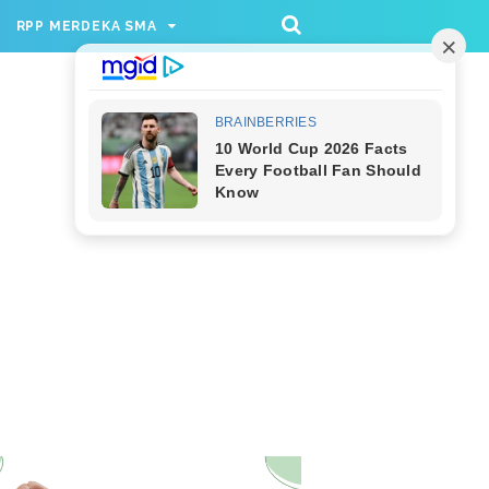
/rppmer', [336, 280], 'div-gpt-ad-1733174991559-
RPP MERDEKA SMA