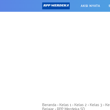
window.googletag = window.googletag || {cmd: []}; googleta
AKSI NYATA
0').addService(googletag.pubads()); googletag.pubads().enab
RPP MERDEKA SMK
Beranda
›
Kelas 1
›
Kelas 2
›
Kelas 3
›
Ke
Belajar
›
RPP Merdeka SD