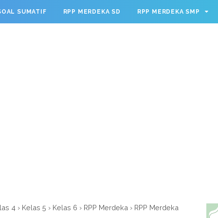
g.cmd.push(function() { googletag.defineSlot('/23209888932
SOAL SUMATIF
RPP MERDEKA SD
RPP MERDEKA SMP
leSingleRequest(); googletag.enableServices(); });
las 4
›
Kelas 5
›
Kelas 6
›
RPP Merdeka
›
RPP Merdeka