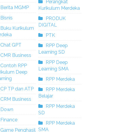
Perangkat
Berita MGMP
Kurikulum Merdeka
Bisnis
PRODUK
DIGITAL
Buku Kurikulum
rdeka
PTK
Chat GPT
RPP Deep
Learning SD
CMR Business
RPP Deep
Contoh RPP
Learning SMA
rikulum Deep
rning
RPP Merdeka
CP TP dan ATP
RPP Merdeka
Belajar
CRM Business
RPP Merdeka
Down
SD
Finance
RPP Merdeka
SMA
Game Penghasil