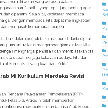
tanya memiliki peran yang berbeda dalam
ggunaan huruf kapital yang tepat juga penting agar
Ku
mudah dipahami. Selain itu, kebiasaan membaca
Bel
rharga. Dengan membaca, kita dapat meningkatkan
 dan mengasah kemampuan berpikir.
Pe
a, baik dalam bentuk buku maupun di dunia digital,
Pen
ng luas untuk terus mengembangkan diri.Mari kita
a dengan menghargai penulisan dan membiasakan diri
Pe
i, kita dapat menjaga kekayaan budaya kita dan
alat komunikasi yang kuat dan efektif.
Pe
Un
rab Mi Kurikulum Merdeka Revisi
Ku
lajahi Rencana Pelaksanaan Pembelajaran (RPP)
uk kelas 1-6. Artikel ini telah memberikan
 pentingnya memperkenalkan bahasa Arab kepada