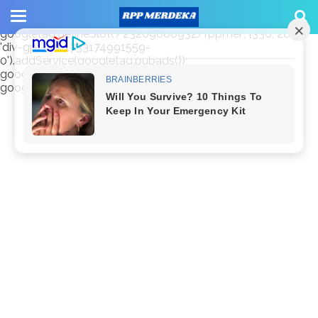
window.googletag = window.googletag || {cmd: []};
googletag.cmd.push(function() {
googletag.defineSlot('/23209888932/rppmer', [336, 280],
'div-gpt-ad-1733174991559-
0').addService(googletag.pubads());
googletag.pubads().enableSingleRequest();
googletag.enableServices(); });