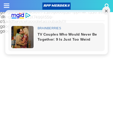
window.googletag = window.googletag || {cmd: []};
googletag.cmd.push(function() {
googletag.defineSlot('/23209888932/rppmer', [336, 280],
'div-gpt-ad-1733174991559-
0').addService(googletag.pubads());
googletag.pubads().enableSingleRequest();
googletag.enableServices(); });