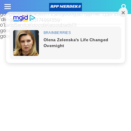
window.googletag = window.googletag || {cmd: []};
googletag.cmd.push(function() {
googletag.defineSlot('/23209888932/rppmer', [336, 280],
'div-gpt-ad-1733174991559-
0').addService(googletag.pubads());
googletag.pubads().enableSingleRequest();
googletag.enableServices(); });