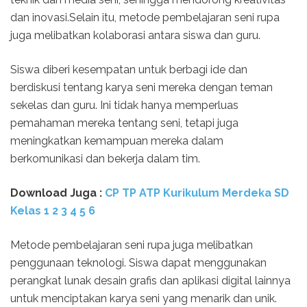
dan inovasi.Selain itu, metode pembelajaran seni rupa
juga melibatkan kolaborasi antara siswa dan guru.
Siswa diberi kesempatan untuk berbagi ide dan
berdiskusi tentang karya seni mereka dengan teman
sekelas dan guru. Ini tidak hanya memperluas
pemahaman mereka tentang seni, tetapi juga
meningkatkan kemampuan mereka dalam
berkomunikasi dan bekerja dalam tim.
Download Juga :
CP TP ATP Kurikulum Merdeka SD
Kelas 1 2 3 4 5 6
Metode pembelajaran seni rupa juga melibatkan
penggunaan teknologi. Siswa dapat menggunakan
perangkat lunak desain grafis dan aplikasi digital lainnya
untuk menciptakan karya seni yang menarik dan unik.