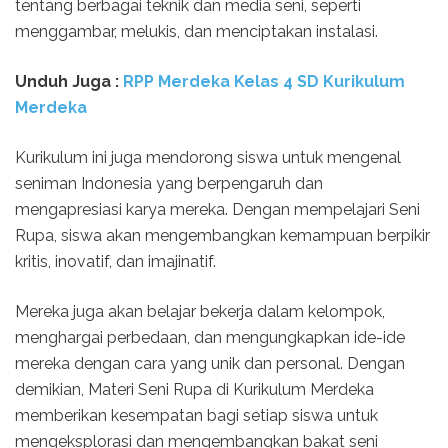
tentang berbagai teknik dan media seni, seperti
menggambar, melukis, dan menciptakan instalasi.
Unduh Juga :
RPP Merdeka Kelas 4 SD Kurikulum
Merdeka
Kurikulum ini juga mendorong siswa untuk mengenal
seniman Indonesia yang berpengaruh dan
mengapresiasi karya mereka. Dengan mempelajari Seni
Rupa, siswa akan mengembangkan kemampuan berpikir
kritis, inovatif, dan imajinatif.
Mereka juga akan belajar bekerja dalam kelompok,
menghargai perbedaan, dan mengungkapkan ide-ide
mereka dengan cara yang unik dan personal. Dengan
demikian, Materi Seni Rupa di Kurikulum Merdeka
memberikan kesempatan bagi setiap siswa untuk
mengeksplorasi dan mengembangkan bakat seni