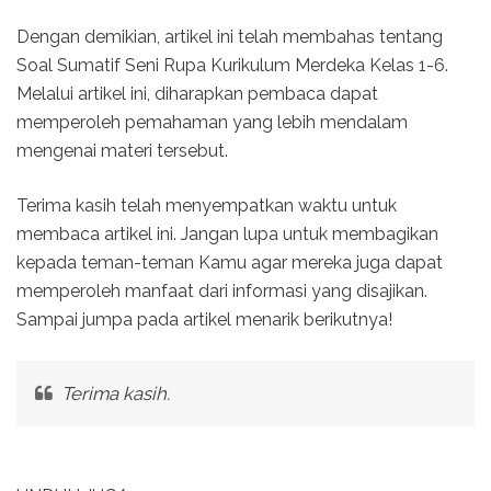
Dengan demikian, artikel ini telah membahas tentang
Soal Sumatif Seni Rupa Kurikulum Merdeka Kelas 1-6.
Melalui artikel ini, diharapkan pembaca dapat
memperoleh pemahaman yang lebih mendalam
mengenai materi tersebut.
Terima kasih telah menyempatkan waktu untuk
membaca artikel ini. Jangan lupa untuk membagikan
kepada teman-teman Kamu agar mereka juga dapat
memperoleh manfaat dari informasi yang disajikan.
Sampai jumpa pada artikel menarik berikutnya!
Terima kasih.