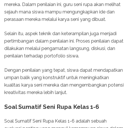
mereka. Dalam penilaian ini, guru seni rupa akan melihat
sejauh mana siswa mampu mengungkapkan ide dan
perasaan mereka melalui karya seni yang dibuat.
Selain itu, aspek teknik dan keterampilan juga menjadi
pertimbangan dalam penilaian ini. Proses penilaian dapat
dilakukan melalui pengamatan langsung, diskusi, dan
penilaian terhadap portofolio siswa.
Dengan penilaian yang tepat, siswa dapat mendapatkan
umpan balik yang konstruktif untuk meningkatkan
kualitas karya seni mereka dan mengembangkan potensi
kreativitas mereka lebih lanjut.
Soal Sumatif Seni Rupa Kelas 1-6
Soal Sumatif Seni Rupa Kelas 1-6 adalah sebuah