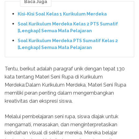
Baca Juga
Kisi-Kisi Soal Kelas 1 Kurikulum Merdeka
Soal Kurikulum Merdeka Kelas 2 PTS Sumatif
[Lengkap] Semua Mata Pelajaran
Soal Kurikulum Merdeka PTS Sumatif Kelas 2
[Lengkap] Semua Mata Pelajaran
Tentu, berikut adalah paragraf unik dengan tepat 130
kata tentang Materi Seni Rupa di Kurikulum
Merdeka:Dalam Kurikulum Merdeka, Materi Seni Rupa
memiliki peran penting dalam mengembangkan
kreativitas dan ekspresi siswa.
Melalui pembelajaran seni rupa, siswa diajak untuk
mengamati, merasakan, dan menginterpretasikan
keindahan visual di sekitar mereka. Mereka belajar