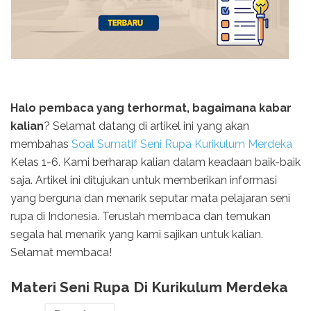
Halo pembaca yang terhormat, bagaimana kabar
kalian
? Selamat datang di artikel ini yang akan
membahas
Soal Sumatif Seni Rupa Kurikulum Merdeka
Kelas 1-6. Kami berharap kalian dalam keadaan baik-baik
saja. Artikel ini ditujukan untuk memberikan informasi
yang berguna dan menarik seputar mata pelajaran seni
rupa di Indonesia. Teruslah membaca dan temukan
segala hal menarik yang kami sajikan untuk kalian.
Selamat membaca!
Materi Seni Rupa Di Kurikulum Merdeka