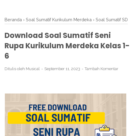
Beranda
›
Soal Sumatif Kurikulum Merdeka
›
Soal Sumatif SD
Download Soal Sumatif Seni
Rupa Kurikulum Merdeka Kelas 1-
6
Ditulis oleh
Musical
September 11, 2023
Tambah Komentar