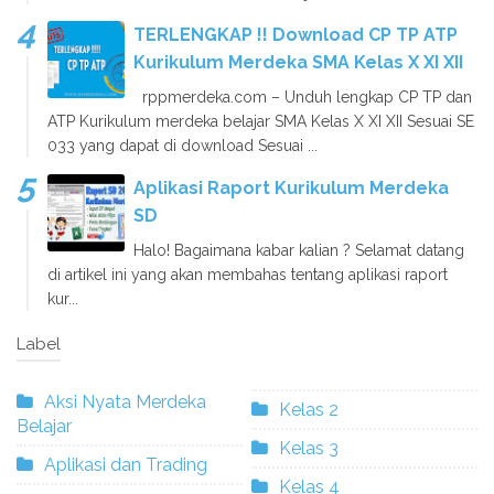
TERLENGKAP !! Download CP TP ATP
Kurikulum Merdeka SMA Kelas X XI XII
rppmerdeka.com – Unduh lengkap CP TP dan
ATP Kurikulum merdeka belajar SMA Kelas X XI XII Sesuai SE
033 yang dapat di download Sesuai ...
Aplikasi Raport Kurikulum Merdeka
SD
Halo! Bagaimana kabar kalian ? Selamat datang
di artikel ini yang akan membahas tentang aplikasi raport
kur...
Label
Aksi Nyata Merdeka
Kelas 2
Belajar
Kelas 3
Aplikasi dan Trading
Kelas 4