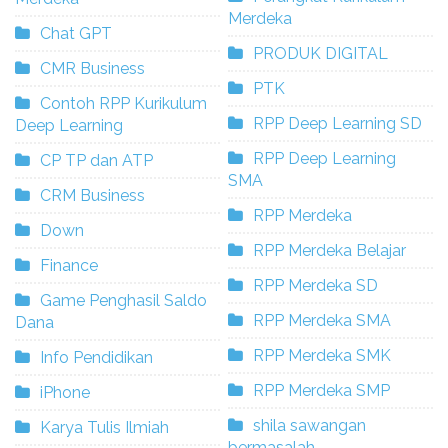
Merdeka
Chat GPT
PRODUK DIGITAL
CMR Business
PTK
Contoh RPP Kurikulum
RPP Deep Learning SD
Deep Learning
RPP Deep Learning
CP TP dan ATP
SMA
CRM Business
RPP Merdeka
Down
RPP Merdeka Belajar
Finance
RPP Merdeka SD
Game Penghasil Saldo
RPP Merdeka SMA
Dana
RPP Merdeka SMK
Info Pendidikan
RPP Merdeka SMP
iPhone
shila sawangan
Karya Tulis Ilmiah
bermasalah