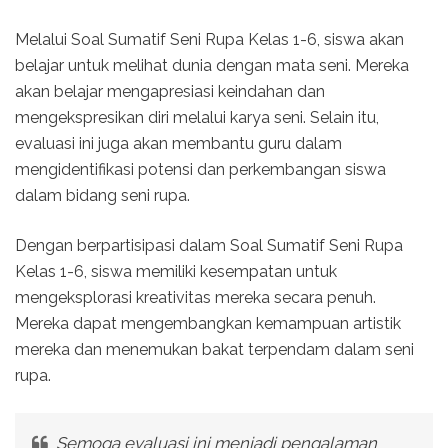
Melalui Soal Sumatif Seni Rupa Kelas 1-6, siswa akan
belajar untuk melihat dunia dengan mata seni. Mereka
akan belajar mengapresiasi keindahan dan
mengekspresikan diri melalui karya seni. Selain itu,
evaluasi ini juga akan membantu guru dalam
mengidentifikasi potensi dan perkembangan siswa
dalam bidang seni rupa.
Dengan berpartisipasi dalam Soal Sumatif Seni Rupa
Kelas 1-6, siswa memiliki kesempatan untuk
mengeksplorasi kreativitas mereka secara penuh.
Mereka dapat mengembangkan kemampuan artistik
mereka dan menemukan bakat terpendam dalam seni
rupa.
Semoga evaluasi ini menjadi pengalaman