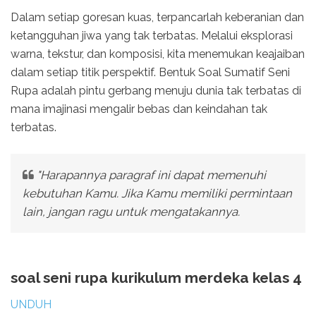
Dalam setiap goresan kuas, terpancarlah keberanian dan
ketangguhan jiwa yang tak terbatas. Melalui eksplorasi
warna, tekstur, dan komposisi, kita menemukan keajaiban
dalam setiap titik perspektif. Bentuk Soal Sumatif Seni
Rupa adalah pintu gerbang menuju dunia tak terbatas di
mana imajinasi mengalir bebas dan keindahan tak
terbatas.
"Harapannya paragraf ini dapat memenuhi
kebutuhan Kamu. Jika Kamu memiliki permintaan
lain, jangan ragu untuk mengatakannya.
soal seni rupa kurikulum merdeka kelas 4
UNDUH