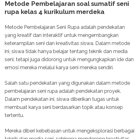
Metode Pembelajaran soal sumatif seni
rupa kelas 4 kurikulum merdeka
Metode Pembelajaran Seni Rupa adalah pendekatan
yang kreatif dan interaktif untuk mengembangkan
keterampilan seni dan kreativitas siswa. Dalam metode
ini, siswa tidak hanya belajar tentang teknik dan media
seni, tetapi juga didorong untuk mengungkapkan ide dan
emosi mereka melalui karya seni mereka sendiri.
Salah satu pendekatan yang digunakan dalam metode
pembelajaran seni rupa adalah pendekatan proyek.
Dalam pendekatan ini, siswa diberikan tugas untuk
membuat karya seni berdasarkan topik atau konsep
tertentu.
Mereka diberi kebebasan untuk mengeksplorasi berbagai
teknik dan media seni, sehingga mendorong kreativitas