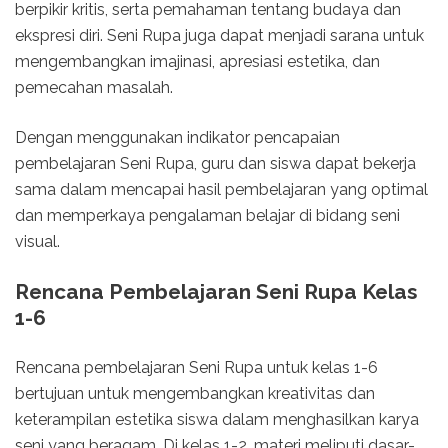
berpikir kritis, serta pemahaman tentang budaya dan
ekspresi diri. Seni Rupa juga dapat menjadi sarana untuk
mengembangkan imajinasi, apresiasi estetika, dan
pemecahan masalah.
Dengan menggunakan indikator pencapaian
pembelajaran Seni Rupa, guru dan siswa dapat bekerja
sama dalam mencapai hasil pembelajaran yang optimal
dan memperkaya pengalaman belajar di bidang seni
visual.
Rencana Pembelajaran Seni Rupa Kelas
1-6
Rencana pembelajaran Seni Rupa untuk kelas 1-6
bertujuan untuk mengembangkan kreativitas dan
keterampilan estetika siswa dalam menghasilkan karya
seni yang beragam. Di kelas 1-2, materi meliputi dasar-