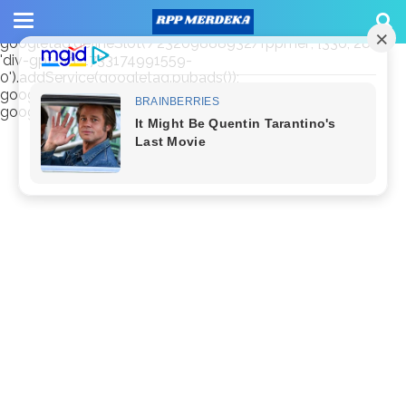
window.googletag = window.googletag || {cmd: []};
googletag.cmd.push(function() {
googletag.defineSlot('/23209888932/rppmer', [336, 280],
'div-gpt-ad-1733174991559-
0').addService(googletag.pubads());
googletag.pubads().enableSingleRequest();
googletag.enableServices(); });