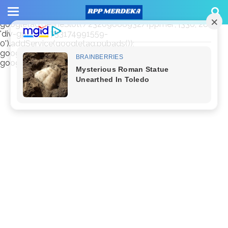
window.googletag = window.googletag || {cmd: []};
googletag.cmd.push(function() {
googletag.defineSlot('/23209888932/rppmer', [336, 280],
'div-gpt-ad-1733174991559-
0').addService(googletag.pubads());
googletag.pubads().enableSingleRequest();
googletag.enableServices(); });