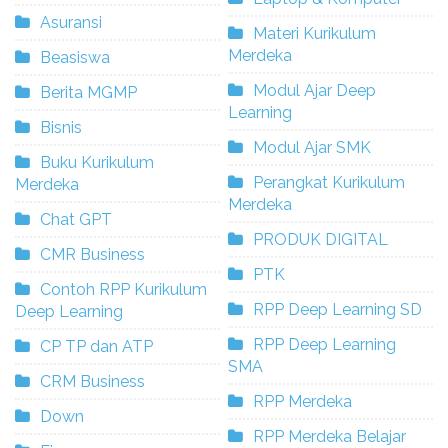
Asuransi
Materi Kurikulum
Merdeka
Beasiswa
Modul Ajar Deep
Berita MGMP
Learning
Bisnis
Modul Ajar SMK
Buku Kurikulum
Perangkat Kurikulum
Merdeka
Merdeka
Chat GPT
PRODUK DIGITAL
CMR Business
PTK
Contoh RPP Kurikulum
RPP Deep Learning SD
Deep Learning
RPP Deep Learning
CP TP dan ATP
SMA
CRM Business
RPP Merdeka
Down
RPP Merdeka Belajar