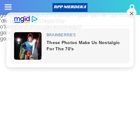
window.googletag = window.googletag || {cmd: []};
googletag.cmd.push(function() {
googletag.defineSlot('/23209888932/rppmer', [336, 280],
'div-gpt-ad-1733174991559-
0').addService(googletag.pubads());
googletag.pubads().enableSingleRequest();
googletag.enableServices(); });