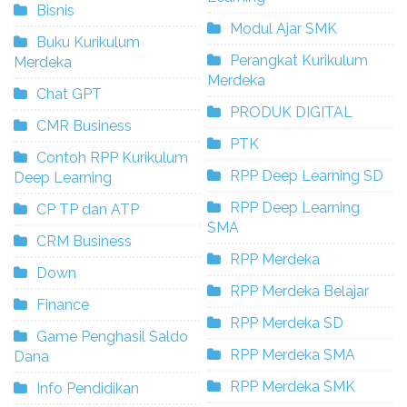
Bisnis
Modul Ajar SMK
Buku Kurikulum
Perangkat Kurikulum
Merdeka
Merdeka
Chat GPT
PRODUK DIGITAL
CMR Business
PTK
Contoh RPP Kurikulum
RPP Deep Learning SD
Deep Learning
RPP Deep Learning
CP TP dan ATP
SMA
CRM Business
RPP Merdeka
Down
RPP Merdeka Belajar
Finance
RPP Merdeka SD
Game Penghasil Saldo
RPP Merdeka SMA
Dana
RPP Merdeka SMK
Info Pendidikan