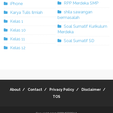
RPP Merdeka SMP
iPhone
shila sawangan
Karya Tulis Ilmiah
bermasalah
Kelas 1
Soal Sumatif Kurikulum
Kelas 10
Merdeka
Kelas 11
Soal Sumatif SD
Kelas 12
About
Contact
Privacy Policy
Disclaimer
TOS