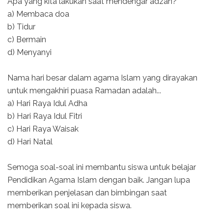
Apa yang kita lakukan saat mendengar adzan?
a) Membaca doa
b) Tidur
c) Bermain
d) Menyanyi
Nama hari besar dalam agama Islam yang dirayakan
untuk mengakhiri puasa Ramadan adalah...
a) Hari Raya Idul Adha
b) Hari Raya Idul Fitri
c) Hari Raya Waisak
d) Hari Natal
Semoga soal-soal ini membantu siswa untuk belajar
Pendidikan Agama Islam dengan baik. Jangan lupa
memberikan penjelasan dan bimbingan saat
memberikan soal ini kepada siswa.