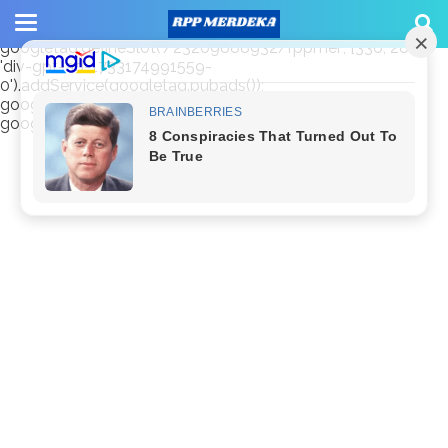
window.googletag = window.googletag || {cmd: []};
googletag.cmd.push(function() {
googletag.defineSlot('/23209888932/rppmer', [336, 280],
'div-gpt-ad-1733174991559-
0').addService(googletag.pubads());
googletag.pubads().enableSingleRequest();
googletag.enableServices(); });