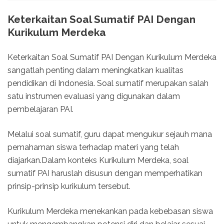
Keterkaitan Soal Sumatif PAI Dengan
Kurikulum Merdeka
Keterkaitan Soal Sumatif PAI Dengan Kurikulum Merdeka
sangatlah penting dalam meningkatkan kualitas
pendidikan di Indonesia. Soal sumatif merupakan salah
satu instrumen evaluasi yang digunakan dalam
pembelajaran PAI.
Melalui soal sumatif, guru dapat mengukur sejauh mana
pemahaman siswa terhadap materi yang telah
diajarkan.Dalam konteks Kurikulum Merdeka, soal
sumatif PAI haruslah disusun dengan memperhatikan
prinsip-prinsip kurikulum tersebut.
Kurikulum Merdeka menekankan pada kebebasan siswa