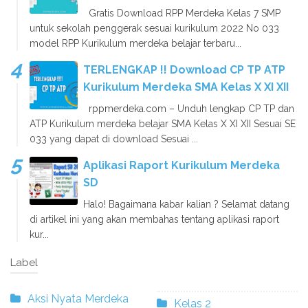
Gratis Download RPP Merdeka Kelas 7 SMP
untuk sekolah penggerak sesuai kurikulum 2022 No 033
model RPP Kurikulum merdeka belajar terbaru...
TERLENGKAP !! Download CP TP ATP
Kurikulum Merdeka SMA Kelas X XI XII
rppmerdeka.com – Unduh lengkap CP TP dan
ATP Kurikulum merdeka belajar SMA Kelas X XI XII Sesuai SE
033 yang dapat di download Sesuai ...
Aplikasi Raport Kurikulum Merdeka
SD
Halo! Bagaimana kabar kalian ? Selamat datang
di artikel ini yang akan membahas tentang aplikasi raport
kur...
Label
Aksi Nyata Merdeka
Kelas 2