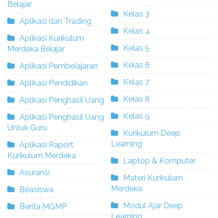
Belajar
Kelas 3
Aplikasi dan Trading
Kelas 4
Aplikasi Kurikulum
Kelas 5
Merdeka Belajar
Kelas 6
Aplikasi Pembelajaran
Kelas 7
Aplikasi Pendidikan
Kelas 8
Aplikasi Penghasil Uang
Kelas 9
Aplikasi Penghasil Uang
Untuk Guru
Kurikulum Deep
Learning
Aplikasi Raport
Kurikulum Merdeka
Laptop & Komputer
Asuransi
Materi Kurikulum
Merdeka
Beasiswa
Modul Ajar Deep
Berita MGMP
Learning