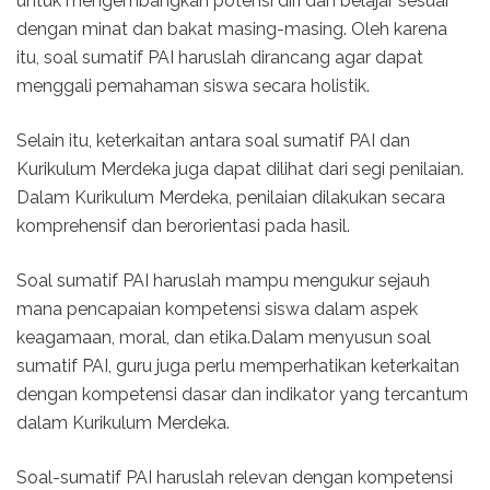
untuk mengembangkan potensi diri dan belajar sesuai
dengan minat dan bakat masing-masing. Oleh karena
itu, soal sumatif PAI haruslah dirancang agar dapat
menggali pemahaman siswa secara holistik.
Selain itu, keterkaitan antara soal sumatif PAI dan
Kurikulum Merdeka juga dapat dilihat dari segi penilaian.
Dalam Kurikulum Merdeka, penilaian dilakukan secara
komprehensif dan berorientasi pada hasil.
Soal sumatif PAI haruslah mampu mengukur sejauh
mana pencapaian kompetensi siswa dalam aspek
keagamaan, moral, dan etika.Dalam menyusun soal
sumatif PAI, guru juga perlu memperhatikan keterkaitan
dengan kompetensi dasar dan indikator yang tercantum
dalam Kurikulum Merdeka.
Soal-sumatif PAI haruslah relevan dengan kompetensi