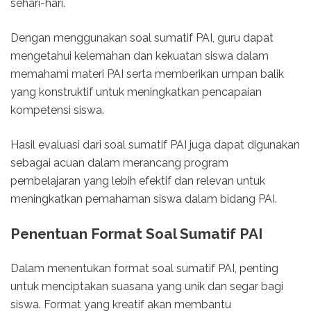
sehari-hari.
Dengan menggunakan soal sumatif PAI, guru dapat
mengetahui kelemahan dan kekuatan siswa dalam
memahami materi PAI serta memberikan umpan balik
yang konstruktif untuk meningkatkan pencapaian
kompetensi siswa.
Hasil evaluasi dari soal sumatif PAI juga dapat digunakan
sebagai acuan dalam merancang program
pembelajaran yang lebih efektif dan relevan untuk
meningkatkan pemahaman siswa dalam bidang PAI.
Penentuan Format Soal Sumatif PAI
Dalam menentukan format soal sumatif PAI, penting
untuk menciptakan suasana yang unik dan segar bagi
siswa. Format yang kreatif akan membantu