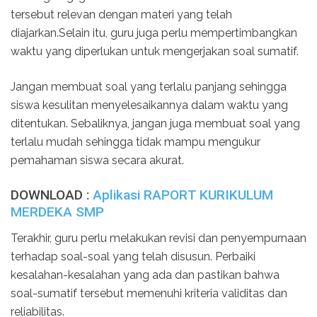
tersebut relevan dengan materi yang telah
diajarkan.Selain itu, guru juga perlu mempertimbangkan
waktu yang diperlukan untuk mengerjakan soal sumatif.
Jangan membuat soal yang terlalu panjang sehingga
siswa kesulitan menyelesaikannya dalam waktu yang
ditentukan. Sebaliknya, jangan juga membuat soal yang
terlalu mudah sehingga tidak mampu mengukur
pemahaman siswa secara akurat.
DOWNLOAD :
Aplikasi RAPORT KURIKULUM
MERDEKA SMP
Terakhir, guru perlu melakukan revisi dan penyempurnaan
terhadap soal-soal yang telah disusun. Perbaiki
kesalahan-kesalahan yang ada dan pastikan bahwa
soal-sumatif tersebut memenuhi kriteria validitas dan
reliabilitas.