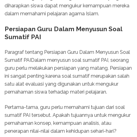
diharapkan siswa dapat mengukur kemampuan mereka
dalam memahami pelajaran agama Islam.
Persiapan Guru Dalam Menyusun Soal
Sumatif PAI
Paragraf tentang Persiapan Guru Dalam Menyusun Soal
Sumatif PAIDalam menyusun soal sumatif PAI, seorang
guru perlu melakukan persiapan yang matang. Persiapan
ini sangat penting karena soal sumatif merupakan salah
satu alat evaluasi yang digunakan untuk mengukur
pemahaman siswa terhadap materi pelajaran.
Pertama-tama, guru perlu memahami tujuan dari soal
sumatif PAI tersebut. Apakah tujuannya untuk mengukur
pemahaman konsep, kemampuan analisis, atau
penerapan nilai-nilai dalam kehidupan sehari-hari?