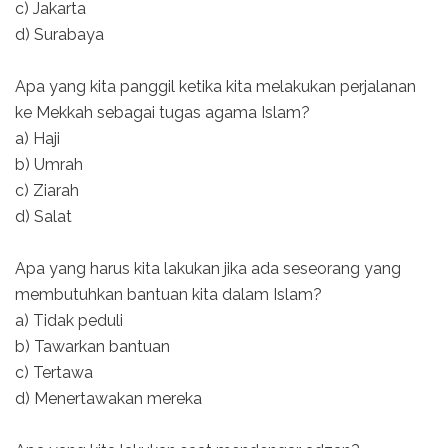
c) Jakarta
d) Surabaya
Apa yang kita panggil ketika kita melakukan perjalanan
ke Mekkah sebagai tugas agama Islam?
a) Haji
b) Umrah
c) Ziarah
d) Salat
Apa yang harus kita lakukan jika ada seseorang yang
membutuhkan bantuan kita dalam Islam?
a) Tidak peduli
b) Tawarkan bantuan
c) Tertawa
d) Menertawakan mereka