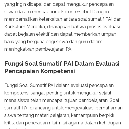
yang ingin dicapai dan dapat mengukur pencapaian
siswa dalam mencapai indikator tersebut.Dengan
memperhatikan keterkaitan antara soal sumatif PAI dan
Kurikulum Merdeka, diharapkan bahwa proses evaluasi
dapat berjalan efektif dan dapat memberikan umpan
balik yang berguna bagi siswa dan guru dalam
meningkatkan pembelajaran PAI.
Fungsi Soal Sumatif PAI Dalam Evaluasi
Pencapaian Kompetensi
Fungsi Soal Sumatif PAI dalam evaluasi pencapaian
kompetensi sangat penting untuk mengukur sejauh
mana siswa telah mencapai tujuan pembelajaran. Soal
sumatif PAI dirancang untuk mengevaluasi pemahaman
siswa tentang materi pelajaran, kemampuan berpikir
kritis, dan penerapan nilai-nilai agama dalam kehidupan