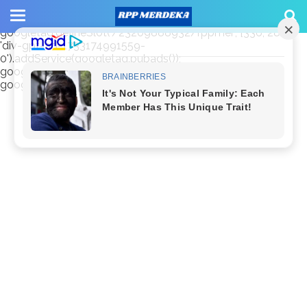
window.googletag = window.googletag || {cmd: []};
googletag.cmd.push(function() {
googletag.defineSlot('/23209888932/rppmer', [336, 280],
'div-gpt-ad-1733174991559-
0').addService(googletag.pubads());
googletag.pubads().enableSingleRequest();
googletag.enableServices(); });