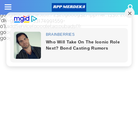
window.googletag = window.googletag || {cmd: []};
googletag.cmd.push(function() {
googletag.defineSlot('/23209888932/rppmer', [336, 280],
'div-gpt-ad-1733174991559-
0').addService(googletag.pubads());
googletag.pubads().enableSingleRequest();
googletag.enableServices(); });