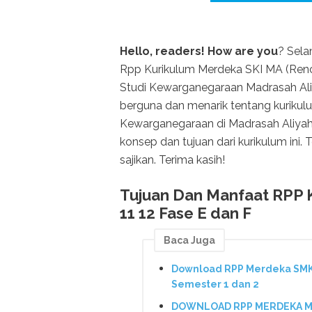
Hello, readers! How are you
? Sela
Rpp Kurikulum Merdeka SKI MA (Ren
Studi Kewarganegaraan Madrasah Aliya
berguna dan menarik tentang kuriku
Kewarganegaraan di Madrasah Aliyah 
konsep dan tujuan dari kurikulum ini
sajikan. Terima kasih!
Tujuan Dan Manfaat RPP 
11 12 Fase E dan F
Baca Juga
Download RPP Merdeka SMK T
Semester 1 dan 2
DOWNLOAD RPP MERDEKA MP