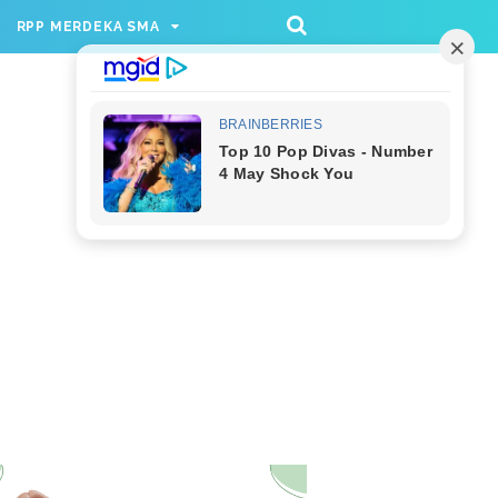
/rppmer', [336, 280], 'div-gpt-ad-1733174991559-
RPP MERDEKA SMA