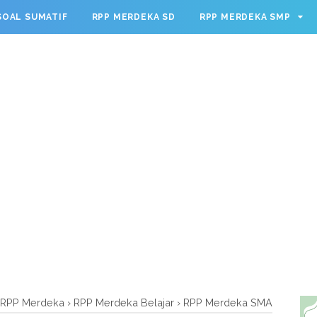
g.cmd.push(function() { googletag.defineSlot('/23209888932
SOAL SUMATIF
RPP MERDEKA SD
RPP MERDEKA SMP
leSingleRequest(); googletag.enableServices(); });
RPP Merdeka
›
RPP Merdeka Belajar
›
RPP Merdeka SMA