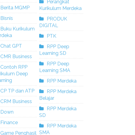
Perangkat
Berita MGMP
Kurikulum Merdeka
Bisnis
PRODUK
DIGITAL
Buku Kurikulum
rdeka
PTK
Chat GPT
RPP Deep
Learning SD
CMR Business
RPP Deep
Contoh RPP
Learning SMA
rikulum Deep
rning
RPP Merdeka
CP TP dan ATP
RPP Merdeka
Belajar
CRM Business
RPP Merdeka
Down
SD
Finance
RPP Merdeka
SMA
Game Penghasil