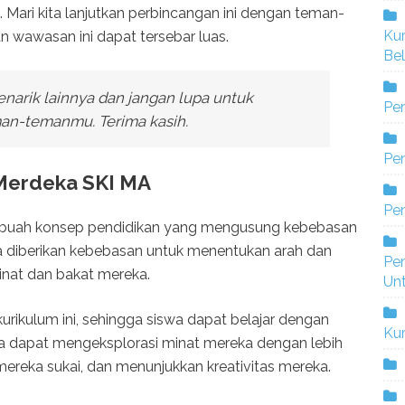
h. Mari kita lanjutkan perbincangan ini dengan teman-
Ku
 wawasan ini dapat tersebar luas.
Bel
enarik lainnya dan jangan lupa untuk
Pe
n-temanmu. Terima kasih.
Pen
Merdeka SKI MA
Pe
ebuah konsep pendidikan yang mengusung kebebasan
wa diberikan kebebasan untuk menentukan arah dan
Pe
inat dan bakat mereka.
Un
rikulum ini, sehingga siswa dapat belajar dengan
Ku
eka dapat mengeksplorasi minat mereka dengan lebih
reka sukai, dan menunjukkan kreativitas mereka.