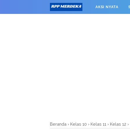
window.googletag = window.googletag || {cmd: []}; googleta
AKSI NYATA
0').addService(googletag.pubads()); googletag.pubads().enab
RPP MERDEKA SMK
Beranda
›
Kelas 10
›
Kelas 11
›
Kelas 12
›