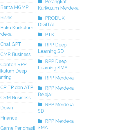
Perangkat
Berita MGMP
Kurikulum Merdeka
Bisnis
PRODUK
DIGITAL
Buku Kurikulum
rdeka
PTK
Chat GPT
RPP Deep
Learning SD
CMR Business
RPP Deep
Contoh RPP
Learning SMA
rikulum Deep
rning
RPP Merdeka
CP TP dan ATP
RPP Merdeka
Belajar
CRM Business
RPP Merdeka
Down
SD
Finance
RPP Merdeka
SMA
Game Penghasil