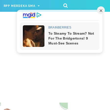
/rppmer', [336, 280], 'div-gpt-ad-1733174991559-
RPP MERDEKA SMA