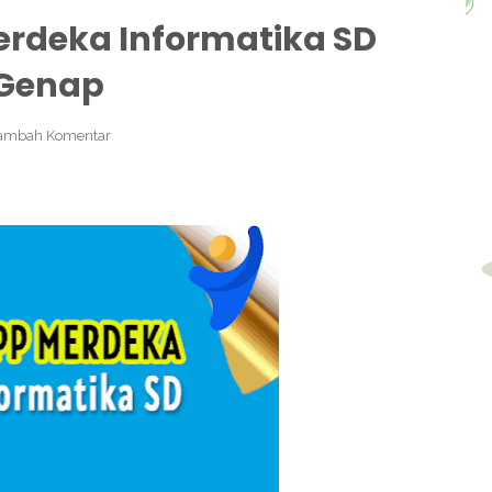
rdeka Informatika SD
l Genap
ambah Komentar