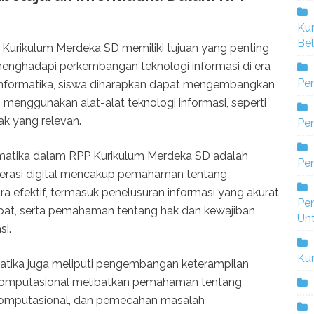
Ku
Bel
Kurikulum Merdeka SD memiliki tujuan yang penting
nghadapi perkembangan teknologi informasi di era
Pe
an Informatika, siswa diharapkan dapat mengembangkan
enggunakan alat-alat teknologi informasi, seperti
ak yang relevan.
Pen
rmatika dalam RPP Kurikulum Merdeka SD adalah
Pe
 Literasi digital mencakup pemahaman tentang
a efektif, termasuk penelusuran informasi yang akurat
Pe
epat, serta pemahaman tentang hak dan kewajiban
Un
si.
Ku
rmatika juga meliputi pengembangan keterampilan
 komputasional melibatkan pemahaman tentang
komputasional, dan pemecahan masalah