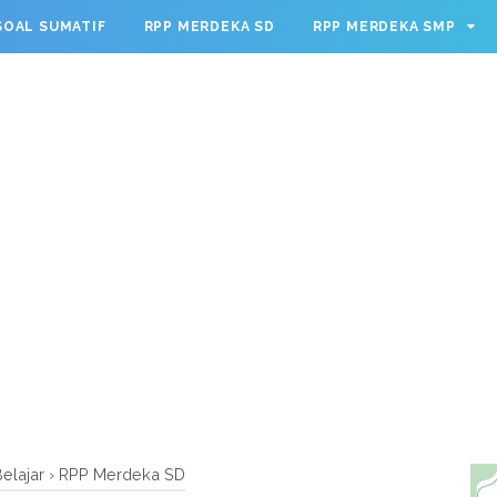
g.cmd.push(function() { googletag.defineSlot('/23209888932
SOAL SUMATIF
RPP MERDEKA SD
RPP MERDEKA SMP
leSingleRequest(); googletag.enableServices(); });
elajar
›
RPP Merdeka SD