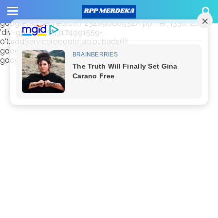
window.googletag = window.googletag || {cmd: []};
googletag.cmd.push(function() {
googletag.defineSlot('/23209888932/rppmer', [336, 280],
'div-gpt-ad-1733174991559-
0').addService(googletag.pubads());
googletag.pubads().enableSingleRequest();
googletag.enableServices(); });