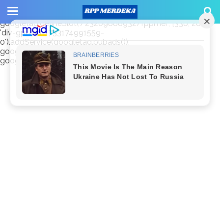
window.googletag = window.googletag || {cmd: []};
googletag.cmd.push(function() {
googletag.defineSlot('/23209888932/rppmer', [336, 280],
'div-gpt-ad-1733174991559-
0').addService(googletag.pubads());
googletag.pubads().enableSingleRequest();
googletag.enableServices(); });