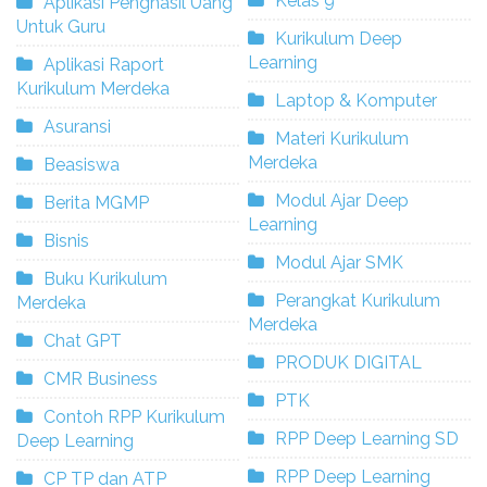
Kelas 9
Aplikasi Penghasil Uang
Untuk Guru
Kurikulum Deep
Learning
Aplikasi Raport
Kurikulum Merdeka
Laptop & Komputer
Asuransi
Materi Kurikulum
Merdeka
Beasiswa
Modul Ajar Deep
Berita MGMP
Learning
Bisnis
Modul Ajar SMK
Buku Kurikulum
Perangkat Kurikulum
Merdeka
Merdeka
Chat GPT
PRODUK DIGITAL
CMR Business
PTK
Contoh RPP Kurikulum
RPP Deep Learning SD
Deep Learning
RPP Deep Learning
CP TP dan ATP